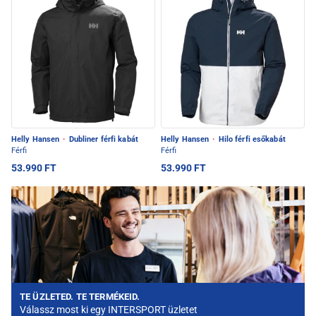
Helly Hansen
·
Dubliner férfi kabát
Helly Hansen
·
Hilo férfi esőkabát
Férfi
Férfi
53.990 FT
53.990 FT
TE ÜZLETED. TE TERMÉKEID.
Válassz most ki egy INTERSPORT üzletet