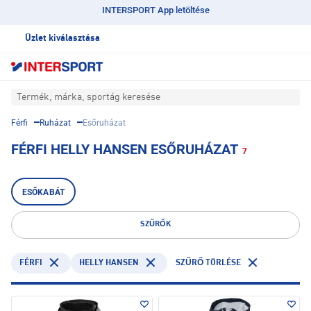
INTERSPORT App letöltése
Üzlet kiválasztása
Termék, márka, sportág keresése
Férfi
Ruházat
Esőruházat
FÉRFI HELLY HANSEN ESŐRUHÁZAT
7
ESŐKABÁT
SZŰRŐK
FÉRFI
HELLY HANSEN
SZŰRŐ TÖRLÉSE