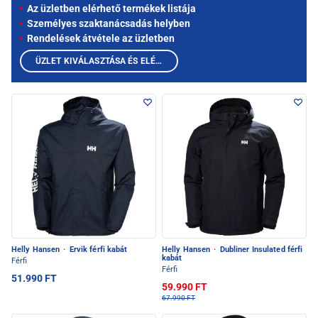
Az üzletben elérhető termékek listája
Személyes szaktanácsadás helyben
Rendelések átvétele az üzletben
ÜZLET KIVÁLASZTÁSA ÉS ELÉRHETŐ TERMÉKEK MEGTEKINTÉSE
Helly Hansen
·
Ervik férfi kabát
Helly Hansen
·
Dubliner Insulated férfi
kabát
Férfi
Férfi
51.990 FT
59.990 FT
67.990 FT