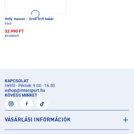
Helly Hansen
·
Ervik férfi kabát
Férfi
32.990 FT
51.990 FT
KAPCSOLAT
Hétfő - Péntek: 9.00 - 16.30
eshop
@
intersport.hu
KÖVESS MINKET
VÁSÁRLÁSI INFORMÁCIÓK