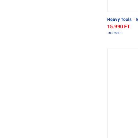
Heavy Tools
·
E
15.990 FT
18.990 FT