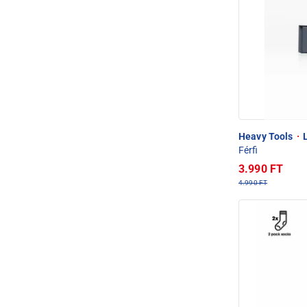
Heavy Tools
·
L
Férfi
3.990 FT
4.990 FT