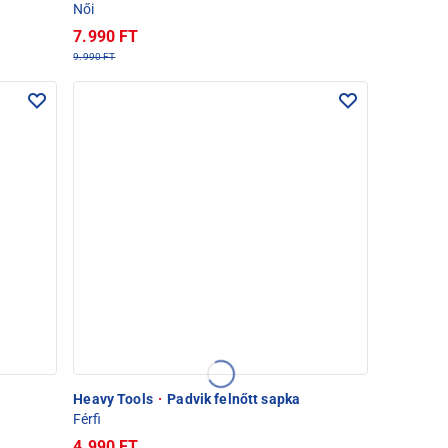
Női
7.990 FT
9.990 FT
Heavy Tools
·
Padvik felnőtt sapka
Férfi
4.990 FT