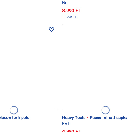
Női
8.990 FT
11.990 FT
acon férfi póló
Heavy Tools
·
Pacco felnőtt sapka
Férfi
4.990 FT