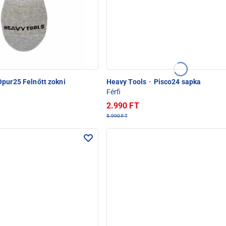
pur25 Felnőtt zokni
Heavy Tools
·
Pisco24 sapka
Férfi
2.990 FT
5.990 FT