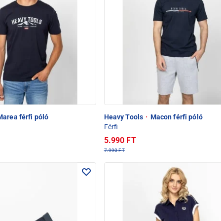
area férfi póló
Heavy Tools
·
Macon férfi póló
Férfi
5.990 FT
7.990 FT