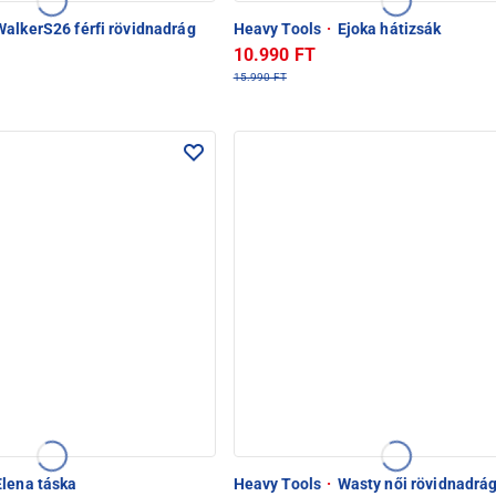
alkerS26 férfi rövidnadrág
Heavy Tools
·
Ejoka hátizsák
10.990 FT
15.990 FT
lena táska
Heavy Tools
·
Wasty női rövidnadrá