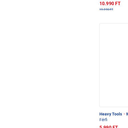
10.990 FT
19.990 FT
Heavy Tools
·
M
Férfi
5.990 FT