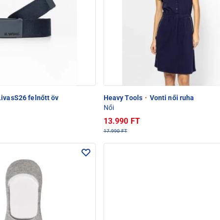
ivasS26 felnőtt öv
Heavy Tools
·
Vonti női ruha
Női
13.990 FT
17.990 FT