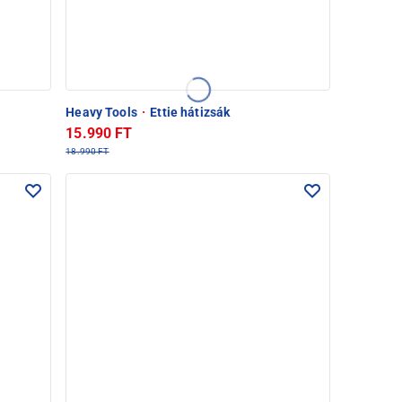
Heavy Tools
·
Ettie hátizsák
15.990 FT
18.990 FT