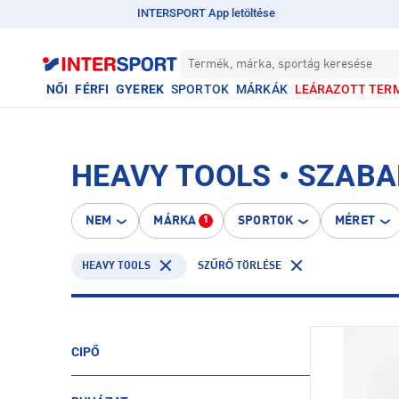
INTERSPORT App letöltése
Termék, márka, sportág keresése
NŐI
FÉRFI
GYEREK
SPORTOK
MÁRKÁK
LEÁRAZOTT TER
HEAVY TOOLS • SZABA
NEM
MÁRKA
SPORTOK
MÉRET
1
HEAVY TOOLS
SZŰRŐ TÖRLÉSE
CIPŐ