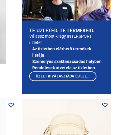
TE ÜZLETED. TE TERMÉKEID.
Válassz most ki egy INTERSPORT
üzletet
Az üzletben elérhető termékek
listája
Személyes szaktanácsadás helyben
Rendelések átvétele az üzletben
ÜZLET KIVÁLASZTÁSA ÉS ELÉRHETŐ TERMÉKEK MEGTEKINTÉSE