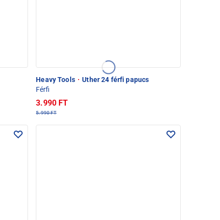
Heavy Tools
·
Uther 24 férfi papucs
Férfi
3.990 FT
5.990 FT