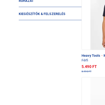
RUHÁZAT
KIEGÉSZÍTŐK & FELSZERELÉS
Heavy Tools
·
M
Férfi
5.490 FT
8.990 FT