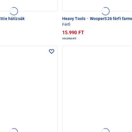
ttie hátizsák
Heavy Tools
·
WooperS26 férfi farm
Férfi
15.990 FT
19.990 FT