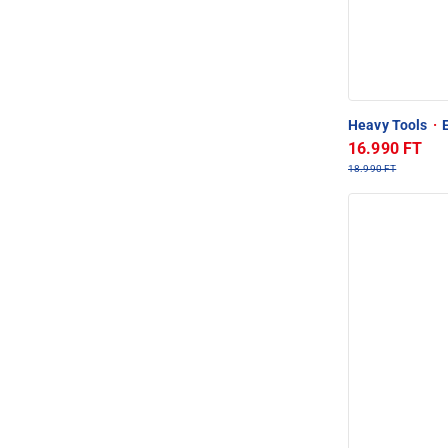
Heavy Tools
·
E
16.990 FT
18.990 FT