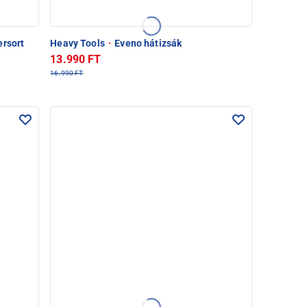
ersort
Heavy Tools
·
Eveno hátizsák
13.990 FT
16.990 FT