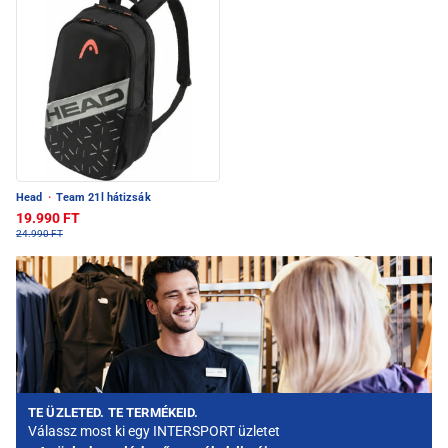
Head
·
Team 21l hátizsák
19.990 FT
24.990 FT
TE ÜZLETED. TE TERMÉKEID.
Válassz most ki egy INTERSPORT üzletet