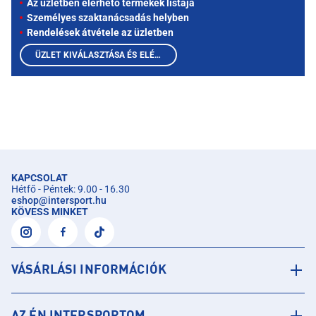
Az üzletben elérhető termékek listája
Személyes szaktanácsadás helyben
Rendelések átvétele az üzletben
ÜZLET KIVÁLASZTÁSA ÉS ELÉRHETŐ TERMÉKEK MEGTEKINTÉSE
KAPCSOLAT
Hétfő - Péntek: 9.00 - 16.30
eshop
@
intersport.hu
KÖVESS MINKET
VÁSÁRLÁSI INFORMÁCIÓK