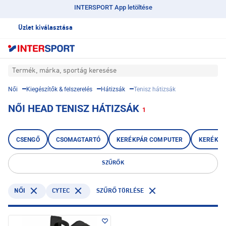
INTERSPORT App letöltése
Üzlet kiválasztása
Termék, márka, sportág keresése
Női
Kiegészítők & felszerelés
Hátizsák
Tenisz hátizsák
NŐI HEAD TENISZ HÁTIZSÁK
1
CSENGŐ
CSOMAGTARTÓ
KERÉKPÁR COMPUTER
KERÉKPÁ
SZŰRŐK
CYTEC
NŐI
SZŰRŐ TÖRLÉSE