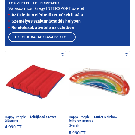
TE ÜZLETED. TE TERMÉKEID.
Válassz most ki egy INTERSPORT üzletet
Az üzletben elérhető termékek listája
Személyes szaktanácsadás helyben
Rendelések átvétele az üzletben
ÜZLET KIVÁLASZTÁSA ÉS ELÉRHETŐ TERMÉKEK MEGTEKINTÉSE
Happy People
·
felfújható szövet
Happy People
·
Surfer Rainbow
ülőpárna
félkerek matrac
Gyerek
4.990 FT
5.990 FT