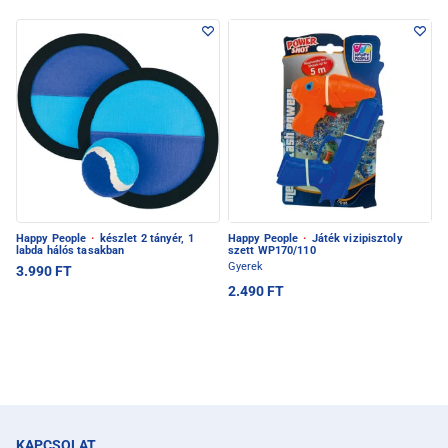
Happy People
·
készlet 2 tányér, 1
Happy People
·
Játék vizipisztoly
labda hálós tasakban
szett WP170/110
Gyerek
3.990 FT
2.490 FT
KAPCSOLAT