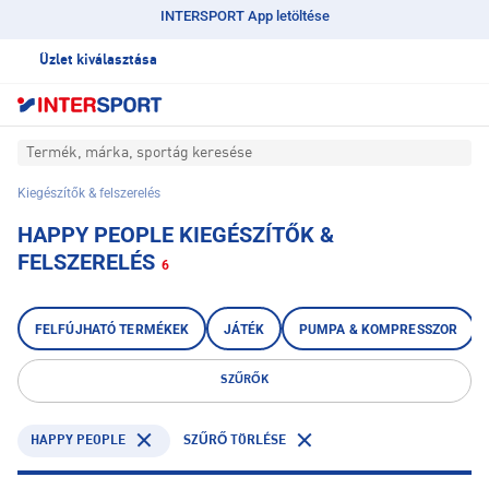
INTERSPORT App letöltése
Üzlet kiválasztása
Termék, márka, sportág keresése
Kiegészítők & felszerelés
HAPPY PEOPLE KIEGÉSZÍTŐK &
FELSZERELÉS
6
FELFÚJHATÓ TERMÉKEK
JÁTÉK
PUMPA & KOMPRESSZOR
SZŰRŐK
HAPPY PEOPLE
SZŰRŐ TÖRLÉSE