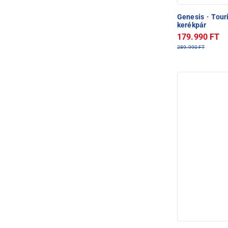
Genesis
·
Touri
kerékpár
179.990 FT
289.990 FT