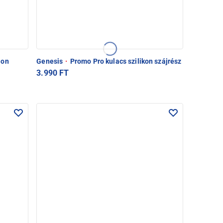
ion
Genesis
·
Promo Pro kulacs szilikon szájrész
3.990 FT