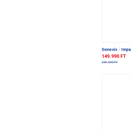
Genesis
·
Impac
149.990 FT
239.990 FT