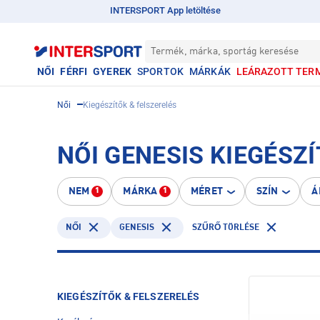
INTERSPORT App letöltése
Termék, márka, sportág keresése
NŐI
FÉRFI
GYEREK
SPORTOK
MÁRKÁK
LEÁRAZOTT TER
Női
Kiegészítők & felszerelés
NŐI GENESIS KIEGÉSZ
NEM
MÁRKA
MÉRET
SZÍN
Á
1
1
GENESIS
NŐI
SZŰRŐ TÖRLÉSE
KIEGÉSZÍTŐK & FELSZERELÉS