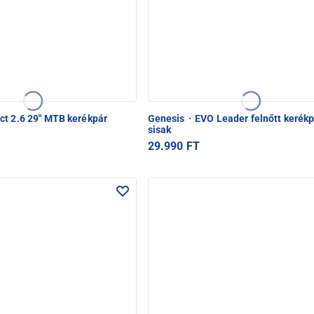
t 2.6 29" MTB kerékpár
Genesis
·
EVO Leader felnőtt kerék
sisak
29.990 FT