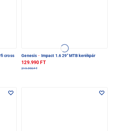
fi cross
Genesis
·
Impact 1.6 29" MTB kerékpár
129.990 FT
219.990 FT