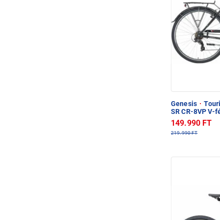
Genesis
·
Touri
SR CR-8VP V-fé
149.990 FT
219.990 FT