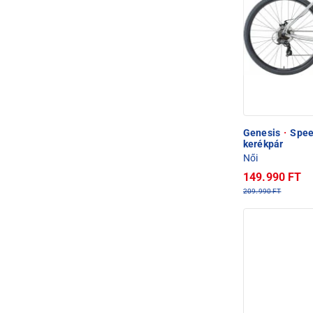
Genesis
·
Speed
kerékpár
Női
149.990 FT
209.990 FT