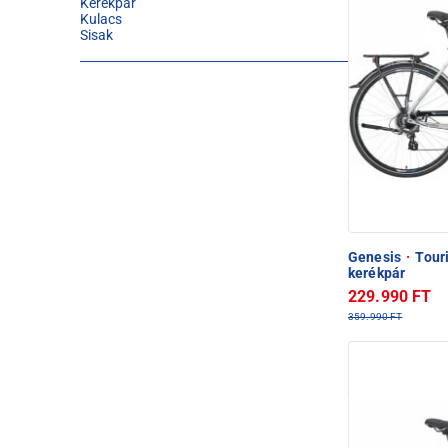
Kerékpár
Kulacs
Sisak
Genesis
·
Touri
kerékpár
229.990 FT
359.990 FT