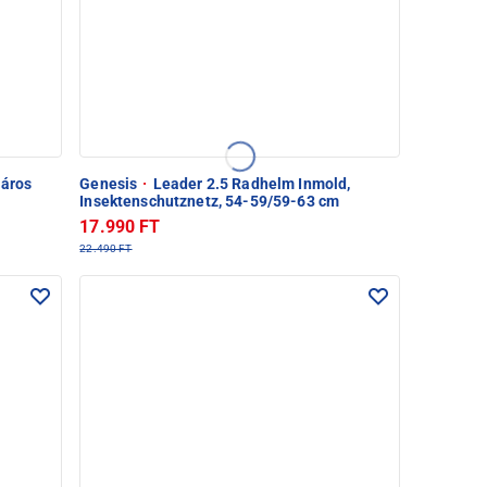
páros
Genesis
·
Leader 2.5 Radhelm Inmold,
Insektenschutznetz, 54-59/59-63 cm
17.990 FT
22.490 FT