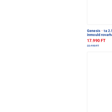
Genesis
·
ta 2.
inmould rovarh
17.990 FT
22.490 FT