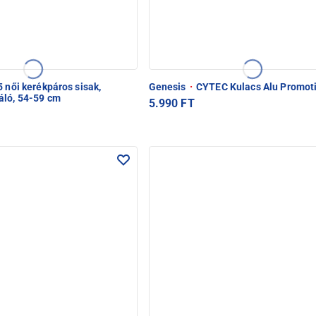
5 női kerékpáros sisak,
Genesis
·
CYTEC Kulacs Alu Promot
áló, 54-59 cm
5.990 FT