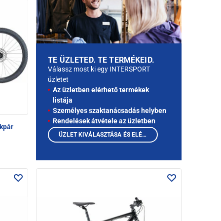
TE ÜZLETED. TE TERMÉKEID.
Válassz most ki egy INTERSPORT
üzletet
Az üzletben elérhető termékek
listája
Személyes szaktanácsadás helyben
Rendelések átvétele az üzletben
kpár
ÜZLET KIVÁLASZTÁSA ÉS ELÉRHETŐ TERMÉKEK MEGTEKINTÉSE