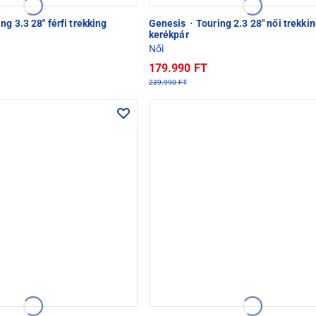
ng 3.3 28" férfi trekking
Genesis
·
Touring 2.3 28" női trekki
kerékpár
Női
179.990 FT
239.990 FT