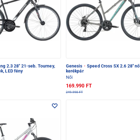
ng 2.3 28" 21-seb. Tourney,
Genesis
·
Speed Cross SX 2.6 28" nő
k, LED fény
kerékpár
Női
169.990 FT
249.990 FT