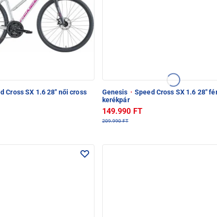
 Cross SX 1.6 28" női cross
Genesis
·
Speed Cross SX 1.6 28" fér
kerékpár
149.990 FT
209.990 FT