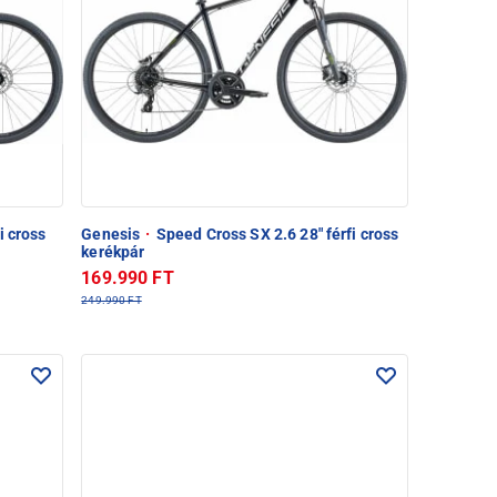
i cross
Genesis
·
Speed Cross SX 2.6 28" férfi cross
kerékpár
169.990 FT
249.990 FT