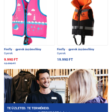
Firefly
·
gyerek úszómellény
Firefly
·
gyerek úszómellény
Gyerek
Gyerek
9.990 FT
19.990 FT
12.990 FT
TE ÜZLETED. TE TERMÉKEID.