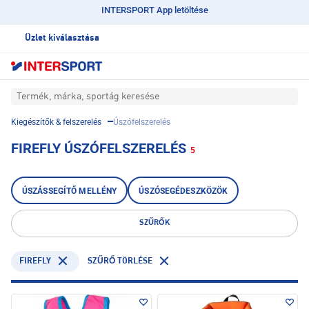
INTERSPORT App letöltése
Üzlet kiválasztása
Termék, márka, sportág keresése
Kiegészítők & felszerelés
Úszófelszerelés
FIREFLY ÚSZÓFELSZERELÉS
5
ÚSZÁSSEGÍTŐ MELLÉNY
ÚSZÓSEGÉDESZKÖZÖK
SZŰRŐK
FIREFLY
SZŰRŐ TÖRLÉSE