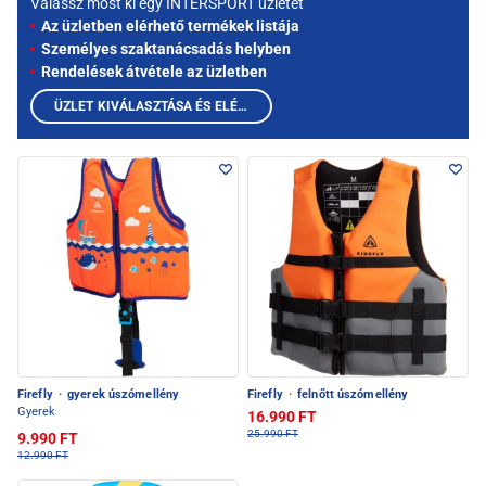
Válassz most ki egy INTERSPORT üzletet
Az üzletben elérhető termékek listája
Személyes szaktanácsadás helyben
Rendelések átvétele az üzletben
ÜZLET KIVÁLASZTÁSA ÉS ELÉRHETŐ TERMÉKEK MEGTEKINTÉSE
Firefly
·
gyerek úszómellény
Firefly
·
felnőtt úszómellény
Gyerek
16.990 FT
25.990 FT
9.990 FT
12.990 FT