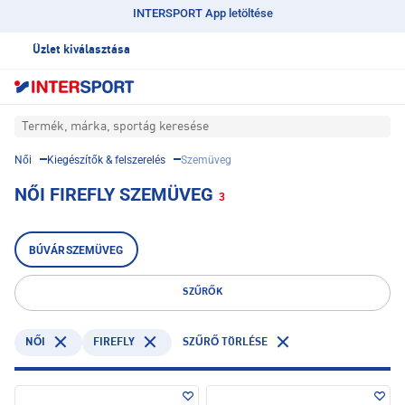
INTERSPORT App letöltése
Üzlet kiválasztása
Termék, márka, sportág keresése
Női
Kiegészítők & felszerelés
Szemüveg
NŐI FIREFLY SZEMÜVEG
3
BÚVÁRSZEMÜVEG
SZŰRŐK
FIREFLY
NŐI
SZŰRŐ TÖRLÉSE