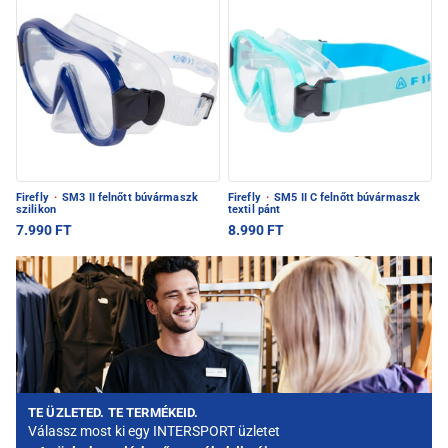
Firefly
·
SM3 II felnőtt búvármaszk
Firefly
·
SM5 II C felnőtt búvármaszk
szilikon
textil pánt
7.990 FT
8.990 FT
TE ÜZLETED. TE TERMÉKEID.
Válassz most ki egy INTERSPORT üzletet