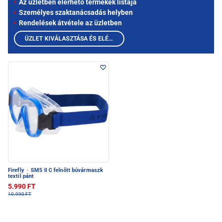
Az üzletben elérhető termékek listája
Személyes szaktanácsadás helyben
Rendelések átvétele az üzletben
ÜZLET KIVÁLASZTÁSA ÉS ELÉRHETŐ TERMÉKEK MEGTEKINTÉSE
Firefly
·
SM5 II C felnőtt búvármaszk
textil pánt
5.990 FT
10.990 FT