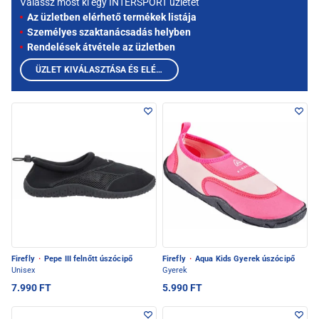
Válassz most ki egy INTERSPORT üzletet
Az üzletben elérhető termékek listája
Személyes szaktanácsadás helyben
Rendelések átvétele az üzletben
ÜZLET KIVÁLASZTÁSA ÉS ELÉRHETŐ TERMÉKEK MEGTEKINTÉSE
Firefly
·
Pepe III felnőtt úszócipő
Firefly
·
Aqua Kids Gyerek úszócipő
Unisex
Gyerek
7.990 FT
5.990 FT