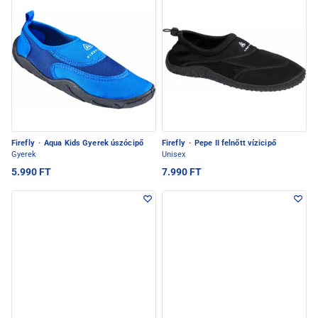
Firefly
·
Aqua Kids Gyerek úszócipő
Firefly
·
Pepe II felnőtt vízicipő
Gyerek
Unisex
5.990 FT
7.990 FT