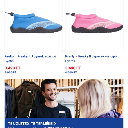
Firefly
·
Freaky II J gyerek vízicipő
Firefly
·
Freaky II J gyerek vízicipő
Gyerek
Gyerek
3.490 FT
3.490 FT
4.990 FT
4.990 FT
TE ÜZLETED. TE TERMÉKEID.