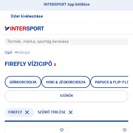
INTERSPORT App letöltése
Üzlet kiválasztása
Termék, márka, sportág keresése
Cipő
Vízicipő
FIREFLY VÍZICIPŐ
8
GÖRKORCSOLYA
HOKI & JÉGKORCSOLYA
PAPUCS & FLIP-FLOP
SZŰRŐK
FIREFLY
SZŰRŐ TÖRLÉSE