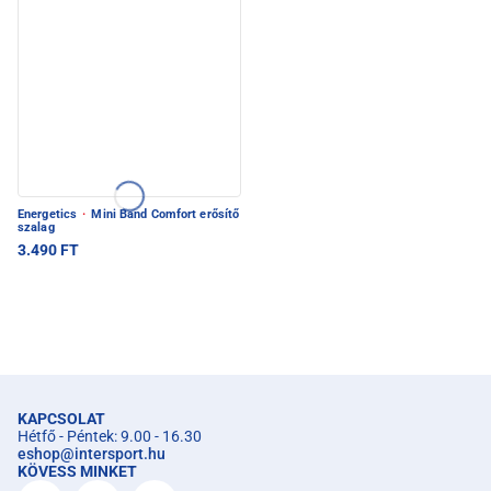
Energetics
·
Mini Band Comfort erősítő
szalag
3.490 FT
KAPCSOLAT
Hétfő - Péntek: 9.00 - 16.30
eshop
@
intersport.hu
KÖVESS MINKET