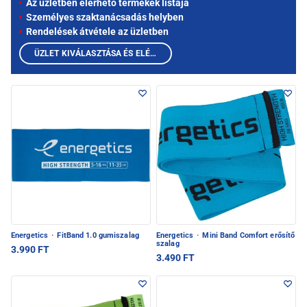
Az üzletben elérhető termékek listája
Személyes szaktanácsadás helyben
Rendelések átvétele az üzletben
ÜZLET KIVÁLASZTÁSA ÉS ELÉRHETŐ TERMÉKEK MEGTEKINTÉSE
Energetics
·
FitBand 1.0 gumiszalag
Energetics
·
Mini Band Comfort erősítő
szalag
3.990 FT
3.490 FT