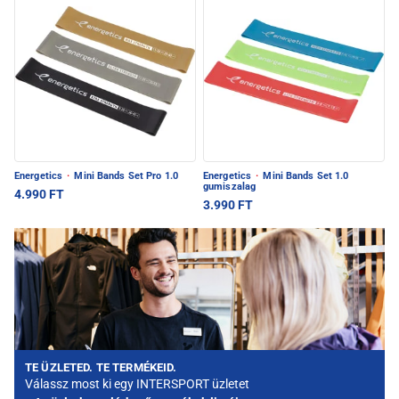
Energetics
·
Mini Bands Set Pro 1.0
Energetics
·
Mini Bands Set 1.0
gumiszalag
4.990 FT
3.990 FT
TE ÜZLETED. TE TERMÉKEID.
Válassz most ki egy INTERSPORT üzletet