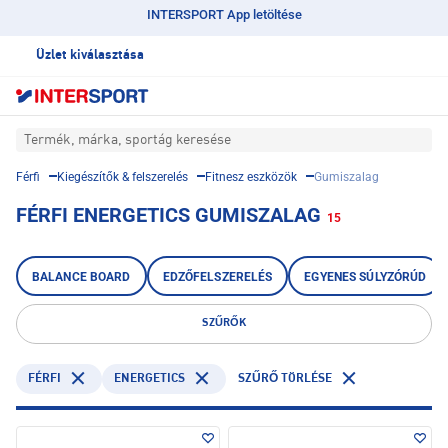
INTERSPORT App letöltése
Üzlet kiválasztása
Termék, márka, sportág keresése
Férfi
Kiegészítők & felszerelés
Fitnesz eszközök
Gumiszalag
FÉRFI ENERGETICS GUMISZALAG
15
BALANCE BOARD
EDZŐFELSZERELÉS
EGYENES SÚLYZÓRÚD
SZŰRŐK
FÉRFI
ENERGETICS
SZŰRŐ TÖRLÉSE