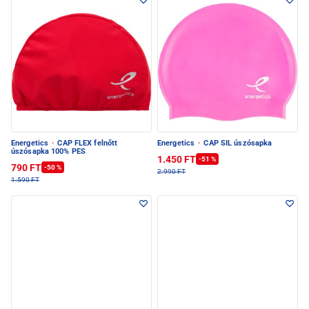
Energetics
·
CAP FLEX felnőtt
Energetics
·
CAP SIL úszósapka
úszósapka 100% PES
1.450 FT
-51 %
790 FT
-50 %
2.990 FT
1.590 FT