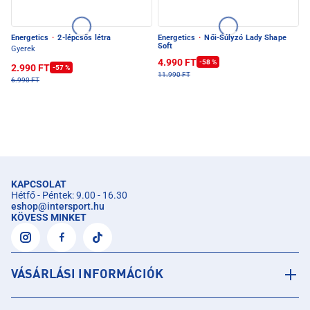
Energetics
·
2-lépcsős létra
Energetics
·
Női-Súlyzó Lady Shape
Soft
Gyerek
4.990 FT
-58 %
2.990 FT
-57 %
11.990 FT
6.990 FT
KAPCSOLAT
Hétfő - Péntek: 9.00 - 16.30
eshop
@
intersport.hu
KÖVESS MINKET
VÁSÁRLÁSI INFORMÁCIÓK