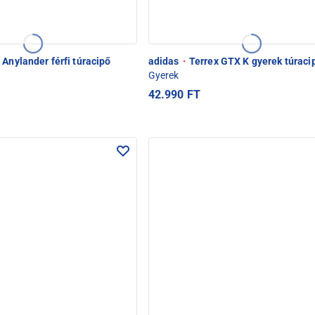
 Anylander férfi túracipő
adidas
·
Terrex GTX K gyerek túraci
Gyerek
42.990 FT