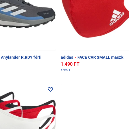
 Anylander R.RDY férfi
adidas
·
FACE CVR SMALL maszk
1.490 FT
6.990 FT