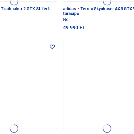
 Trailmaker 2 GTX SL férfi
adidas
·
Terrex Skychaser AX5 GTX 
túracipő
Női
49.990 FT