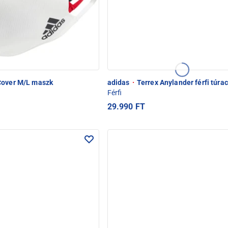
over M/L maszk
adidas
·
Terrex Anylander férfi túra
Férfi
29.990 FT