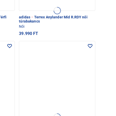
érfi
adidas
·
Terrex Anylander Mid R.RDY női
túrabakancs
Női
39.990 FT