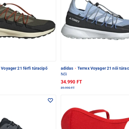
 Voyager 21 férfi túracipő
adidas
·
Terrex Voyager 21 női túrac
Női
34.990 FT
39.990 FT