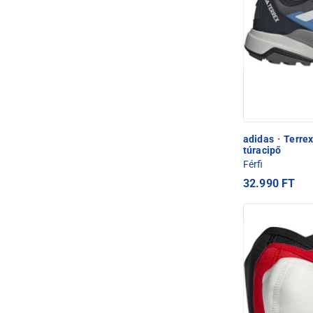
adidas
·
Terrex
túracipő
Férfi
32.990 FT