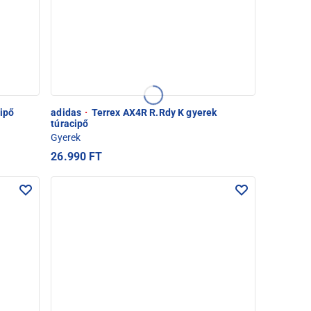
cipő
adidas
·
Terrex AX4R R.Rdy K gyerek
túracipő
Gyerek
26.990 FT