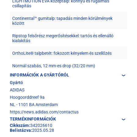
LIGHTMOTION EVA középtalp: könnyű és rugalmas
csillapítás
Continental™ gumitalp: tapadás minden körülmények
között
Ripstop felsőrész megerősítésekkel: tartós és ellenálló
kialakítás
OrthoLite® talpbetét: fokozott kényelem és szellőzés
Normál szabás, 12 mm-es drop (32/20 mm)
INFORMÁCIÓK A GYÁRTÓRÓL
Gyártó
ADIDAS
Hoogoorddreef 9a
NL - 1101 BA Amsterdam
https://news.adidas.com/contactus
TERMÉKINFORMÁCIÓK
Cikkszám:
342026610
Belistázva:
2025.05.28