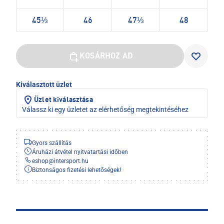
45⅓
46
47⅓
48
KOSÁRHOZ AD
Kiválasztott üzlet
Üzlet kiválasztása
Válassz ki egy üzletet az elérhetőség megtekintéséhez
Gyors szállítás
Áruházi átvétel nyitvatartási időben
eshop
@
intersport.hu
Biztonságos fizetési lehetőségek!