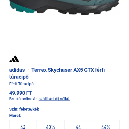
adidas
·
Terrex Skychaser AX5 GTX férfi
túracipő
Férfi Túracipő
49.990 FT
Bruttó online ár
szállítási díj nélkül
Szín:
fekete/kék
Méret:
42
43⅓
44
44⅔