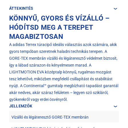
ÁTTEKINTÉS
KÖNNYŰ, GYORS ÉS VÍZÁLLÓ –
HÓDÍTSD MEG A TEREPET
MAGABIZTOSAN
A adidas Terrex túracipő ideális választás azok számára, akik
gyors tempóban szeretnek haladni technikás terepen. A
GORE-TEX membrán vízálló és légáteresztő védelmet biztosít,
így a lábad szárazon és kényelmesen marad. A
LIGHTMOTION EVA középtalp könnyű, rugalmas mozgást
tesz lehetővé, miközben megfelelő csillapítást és stabilitást
nyújt. A Continental™ gumitalp megbízható tapadást garantál
akár nedves, akár száraz felületen – legyen szó szikláról,
gyökerekről vagy erdei ösvényről.
JELLEMZŐK
Vízálló és légáteresztő GORE-TEX membrán