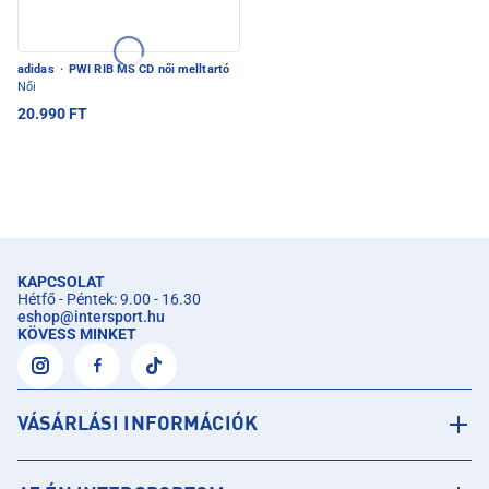
adidas
·
PWI RIB MS CD női melltartó
Női
20.990 FT
KAPCSOLAT
Hétfő - Péntek: 9.00 - 16.30
eshop
@
intersport.hu
KÖVESS MINKET
VÁSÁRLÁSI INFORMÁCIÓK