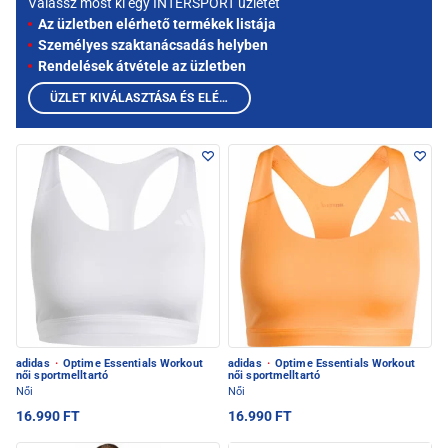
Válassz most ki egy INTERSPORT üzletet
Az üzletben elérhető termékek listája
Személyes szaktanácsadás helyben
Rendelések átvétele az üzletben
ÜZLET KIVÁLASZTÁSA ÉS ELÉRHETŐ TERMÉKEK MEGTEKINTÉSE
adidas
·
Optime Essentials Workout
adidas
·
Optime Essentials Workout
női sportmelltartó
női sportmelltartó
Női
Női
16.990 FT
16.990 FT