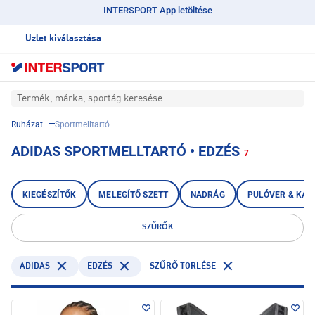
INTERSPORT App letöltése
Üzlet kiválasztása
Termék, márka, sportág keresése
Ruházat
Sportmelltartó
ADIDAS SPORTMELLTARTÓ • EDZÉS
7
KIEGÉSZÍTŐK
MELEGÍTŐ SZETT
NADRÁG
PULÓVER & KAP
SZŰRŐK
ADIDAS
EDZÉS
SZŰRŐ TÖRLÉSE