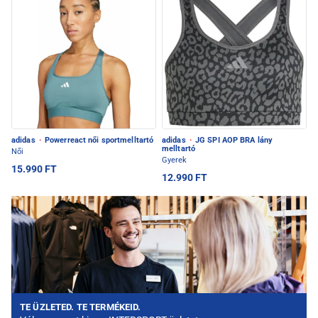
adidas
·
Powerreact női sportmelltartó
adidas
·
JG SPI AOP BRA lány
melltartó
Női
Gyerek
15.990 FT
12.990 FT
TE ÜZLETED. TE TERMÉKEID.