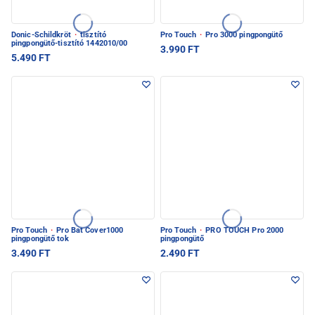
Donic-Schildkröt
·
tisztító
Pro Touch
·
Pro 3000 pingpongütő
pingpongütő-tisztító 1442010/00
3.990 FT
5.490 FT
Pro Touch
·
Pro Bat Cover1000
Pro Touch
·
PRO TOUCH Pro 2000
pingpongütő tok
pingpongütő
3.490 FT
2.490 FT