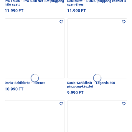
Pro Touch
·
Pro 5000 Net-Set pingpong
Schildkröt
·
DONIC-pingpong készlet 4
háló szett
személyes
11.990 FT
11.990 FT
Donic-Schildkröt
·
Flexnet
Donic-Schildkröt
·
Legends 500
pingpong-készlet
10.990 FT
9.990 FT