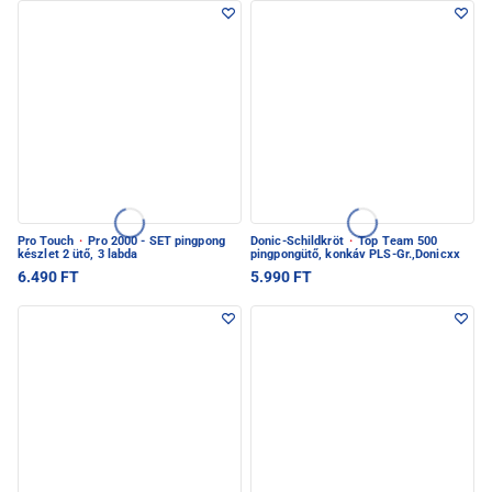
Pro Touch
·
Pro 2000 - SET pingpong
Donic-Schildkröt
·
Top Team 500
készlet 2 ütő, 3 labda
pingpongütő, konkáv PLS-Gr.,Donicxx
6.490 FT
5.990 FT