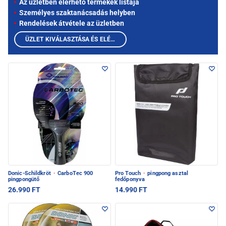
Az üzletben elérhető termékek listája
Személyes szaktanácsadás helyben
Rendelések átvétele az üzletben
ÜZLET KIVÁLASZTÁSA ÉS ELÉRHETŐ TERMÉKEK MEGTEKINTÉSE
Donic-Schildkröt
·
CarboTec 900
Pro Touch
·
pingpong asztal
pingpongütő
fedőponyva
26.990 FT
14.990 FT