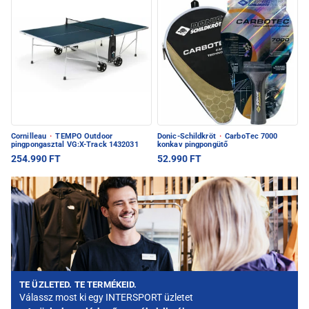
Cornilleau
·
TEMPO Outdoor
Donic-Schildkröt
·
CarboTec 7000
pingpongasztal VG:X-Track 1432031
konkav pingpongütő
254.990 FT
52.990 FT
TE ÜZLETED. TE TERMÉKEID.
Válassz most ki egy INTERSPORT üzletet