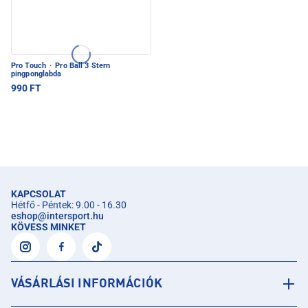
Pro Touch
·
Pro Ball 3 Stern
pingponglabda
990 FT
KAPCSOLAT
Hétfő - Péntek: 9.00 - 16.30
eshop
@
intersport.hu
KÖVESS MINKET
VÁSÁRLÁSI INFORMÁCIÓK