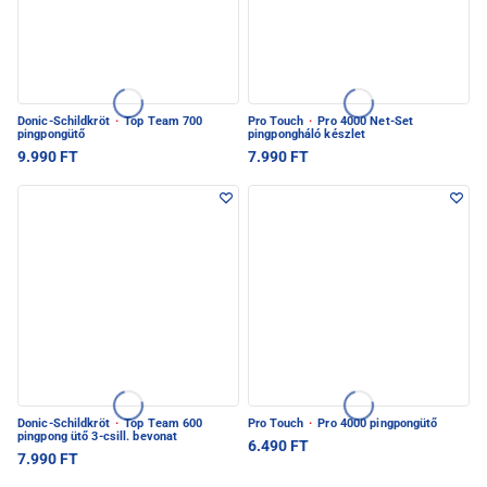
Donic-Schildkröt
·
Top Team 700
Pro Touch
·
Pro 4000 Net-Set
pingpongütő
pingpongháló készlet
9.990 FT
7.990 FT
Donic-Schildkröt
·
Top Team 600
Pro Touch
·
Pro 4000 pingpongütő
pingpong ütő 3-csill. bevonat
6.490 FT
7.990 FT