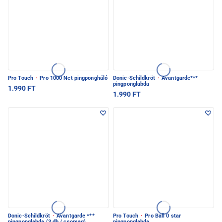
Pro Touch
·
Pro 1000 Net pingpongháló
Donic-Schildkröt
·
Avantgarde***
pingponglabda
1.990 FT
1.990 FT
Donic-Schildkröt
·
Avantgarde ***
Pro Touch
·
Pro Ball 0 star
pingponglabda (3 db / csomag)
pingponglabda