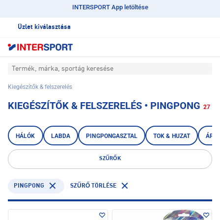
INTERSPORT App letöltése
Üzlet kiválasztása
Termék, márka, sportág keresése
Kiegészítők & felszerelés
KIEGÉSZÍTŐK & FELSZERELÉS • PINGPONG
27
HÁLÓK
LABDA
PINGPONGASZTAL
TOK & HUZAT
ÁPOL
SZŰRŐK
PINGPONG
SZŰRŐ TÖRLÉSE