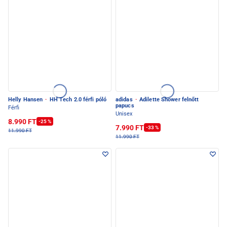
Helly Hansen
·
HH Tech 2.0 férfi póló
adidas
·
Adilette Shower felnőtt
papucs
Férfi
Unisex
8.990 FT
-25 %
7.990 FT
-33 %
11.990 FT
11.990 FT