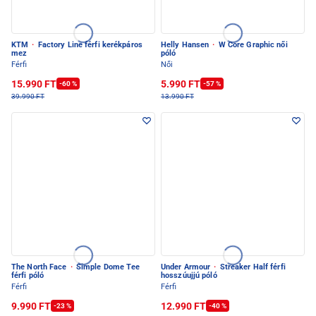
KTM
·
Factory Line férfi kerékpáros
Helly Hansen
·
W Core Graphic női
mez
póló
Férfi
Női
15.990 FT
5.990 FT
-60 %
-57 %
39.990 FT
13.990 FT
The North Face
·
Simple Dome Tee
Under Armour
·
Streaker Half férfi
férfi póló
hosszúujjú póló
Férfi
Férfi
9.990 FT
12.990 FT
-23 %
-40 %