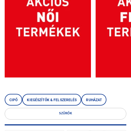
CIPŐ
KIEGÉSZÍTŐK & FELSZERELÉS
RUHÁZAT
SZŰRŐK