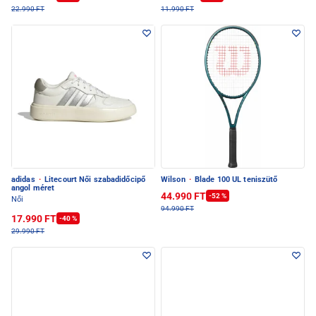
22.990 FT
11.990 FT
adidas
·
Litecourt Női szabadidőcipő
Wilson
·
Blade 100 UL teniszütő
angol méret
44.990 FT
-52 %
Női
94.990 FT
17.990 FT
-40 %
29.990 FT