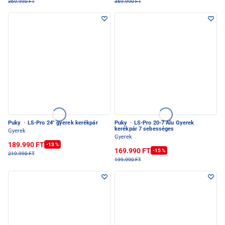
369.990 FT
369.990 FT
Puky
·
LS-Pro 24" gyerek kerékpár
Puky
·
LS-Pro 20-7 Alu Gyerek
kerékpár 7 sebességes
Gyerek
Gyerek
189.990 FT
-13 %
169.990 FT
-15 %
219.990 FT
199.990 FT