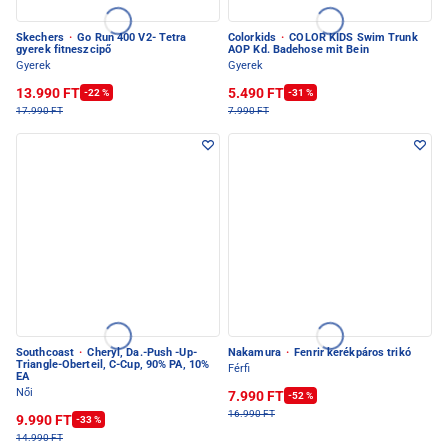
Skechers
·
Go Run 400 V2- Tetra
Colorkids
·
COLOR KIDS Swim Trunk
gyerek fitneszcipő
AOP Kd. Badehose mit Bein
Gyerek
Gyerek
13.990 FT
5.490 FT
-22 %
-31 %
17.990 FT
7.990 FT
Southcoast
·
Cheryl, Da.-Push -Up-
Nakamura
·
Fenrir kerékpáros trikó
Triangle-Oberteil, C-Cup, 90% PA, 10%
Férfi
EA
Női
7.990 FT
-52 %
16.990 FT
9.990 FT
-33 %
14.990 FT