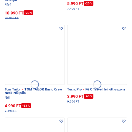
focicipő
5.990 FT
-20 %
Férfi
7.490 FT
18.990 FT
-20 %
23.990 FT
Tom Tailor
·
TOM TAILOR Basic Crew
TecnoPro
·
F6 C Travel felnőtt uszony
Neck Női póló
3.990 FT
-60 %
Női
9.990 FT
4.990 FT
-33 %
7.490 FT