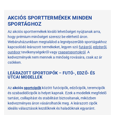
AKCIÓS SPORTTERMÉKEK MINDEN
SPORTÁGHOZ
Az akciós sporttermékek kiváló lehetőséget nyújtanak arra,
hogy prémium minőséget szerezz be elérhető áron.
Webáruházunkban megtalálod a legnépszerűbb sportágakhoz
kapcsolódó leárazott termékeket, legyen szó
futásról
,
edzésről
,
outdoor
tevékenységekről vagy
csapatsportokról
. A
kedvezmények nem mennek a minőség rovására, csak az ár
csökken.
LEÁRAZOTT SPORTCIPŐK – FUTÓ-, EDZŐ- ÉS
UTCAI MODELLEK
Az
akciós
sportcipők
között futócipők, edzőcipők, teremcipők
és szabadidőcipők is helyet kapnak. Ezek a modellek megfelelő
tartást, csillapítást és stabilitást biztosítanak, miközben
kedvezményes áron vásárolhatók meg. A leárazott cipők
ideális választások kezdőknek és haladóknak egyaránt.