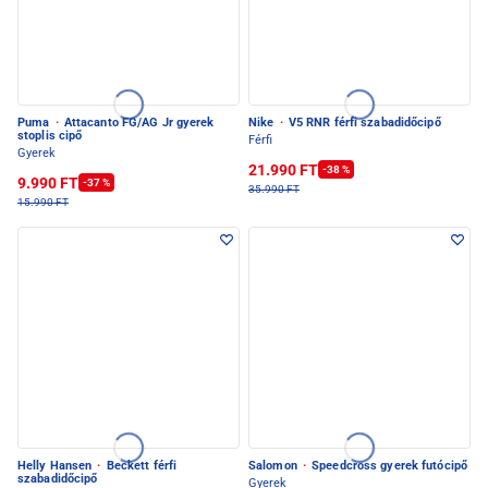
Puma
·
Attacanto FG/AG Jr gyerek
Nike
·
V5 RNR férfi szabadidőcipő
stoplis cipő
Férfi
Gyerek
21.990 FT
-38 %
9.990 FT
-37 %
35.990 FT
15.990 FT
Helly Hansen
·
Beckett férfi
Salomon
·
Speedcross gyerek futócipő
szabadidőcipő
Gyerek