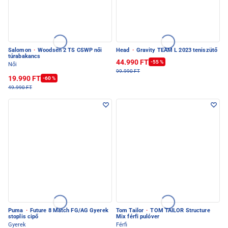
Salomon
·
Woodsen 2 TS CSWP női
Head
·
Gravity TEAM L 2023 teniszütő
túrabakancs
44.990 FT
-55 %
Női
99.990 FT
19.990 FT
-60 %
49.990 FT
Puma
·
Future 8 Match FG/AG Gyerek
Tom Tailor
·
TOM TAILOR Structure
stoplis cipő
Mix férfi pulóver
Gyerek
Férfi