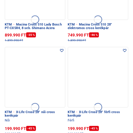
KTM
·
Macina Cross 510 Lady Bosch
KTM
·
Macina Cross 510 28"
PT-CX5R4, 8 seb. Shimano Acera
elektromos cross kerékpár
899.990 FT
749.990 FT
-35 %
-46 %
1.399.990 FT
1.399.990 FT
KTM
·
X-Life Cross 28" női cross
KTM
·
X-Life Cross 28" férfi cross
kerékpár
kerékpár
Női
Férfi
199.990 FT
199.990 FT
-45 %
-45 %