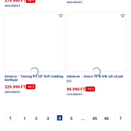
379.990 FT
-36 %
379.990 FT
599.990 FT
Genesis
·
Touring 4.3 28" férfi trekking
Salomon
·
Sense 70 W GW női sícipő
kerékpár
Női
229.990 FT
-36 %
99.990 FT
-13 %
359.990 FT
114.990 FT
4
1
2
3
5
...
45
46