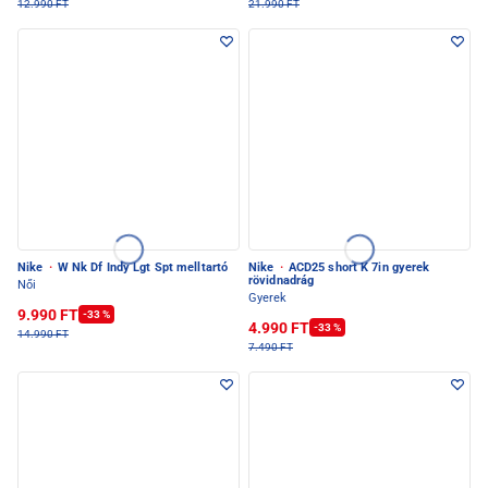
12.990 FT
21.990 FT
Nike
·
W Nk Df Indy Lgt Spt melltartó
Nike
·
ACD25 short K 7in gyerek
rövidnadrág
Női
Gyerek
9.990 FT
-33 %
4.990 FT
-33 %
14.990 FT
7.490 FT