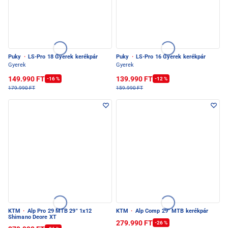
Puky
·
LS-Pro 18 Gyerek kerékpár
Puky
·
LS-Pro 16 Gyerek kerékpár
Gyerek
Gyerek
149.990 FT
139.990 FT
-16 %
-12 %
179.990 FT
159.990 FT
KTM
·
Alp Pro 29 MTB 29" 1x12
KTM
·
Alp Comp 29" MTB kerékpár
Shimano Deore XT
279.990 FT
-26 %