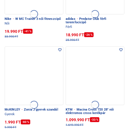
Nike
·
W MC Trainer 3 női fitneszcipő
adidas
·
Predator Club férfi
teremfocicipő
Női
Férfi
19.990 FT
-41 %
18.990 FT
-26 %
33.990 FT
25.990 FT
McKINLEY
·
Zonia J gyerek szandál
KTM
·
Macina Cross 720 28" női
elektromos cross kerékpár
Gyerek
1.099.990 FT
-33 %
1.990 FT
-80 %
1.649.990 FT
9.990 FT