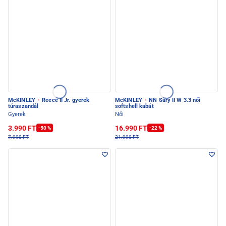
McKINLEY
·
Reece II Jr. gyerek
McKINLEY
·
NN Sary II W 3.3 női
túraszandál
softshell kabát
Gyerek
Női
3.990 FT
16.990 FT
-50 %
-22 %
7.990 FT
21.990 FT