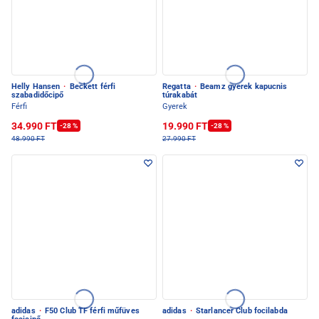
Helly Hansen
·
Beckett férfi
Regatta
·
Beamz gyerek kapucnis
szabadidőcipő
túrakabát
Férfi
Gyerek
34.990 FT
19.990 FT
-28 %
-28 %
48.990 FT
27.990 FT
adidas
·
F50 Club TF férfi műfüves
adidas
·
Starlancer Club focilabda