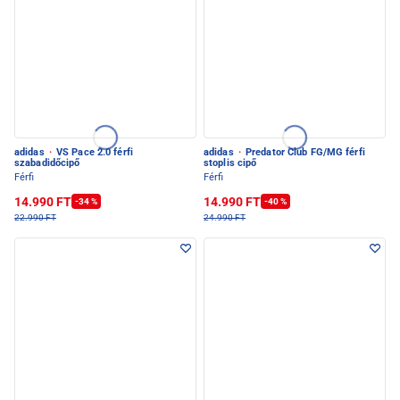
adidas
·
VS Pace 2.0 férfi
adidas
·
Predator Club FG/MG férfi
szabadidőcipő
stoplis cipő
Férfi
Férfi
14.990 FT
14.990 FT
-34 %
-40 %
22.990 FT
24.990 FT