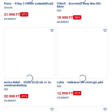
Puma
·
X-Ray 3 Felnőtt szabadidőcipő
O'Neill
·
Essentials Baay Mao Női
bikini
Unisex
Női
21.990 FT
-37 %
19.990 FT
-28 %
34.990 FT
27.990 FT
Active Rebel
·
Olivia 20.20 női sí- és
Luhta
·
Halkokari női rövid ujjú póló
snowboardnadrág
Női
Női
12.990 FT
-27 %
32.990 FT
-21 %
17.990 FT
41.990 FT