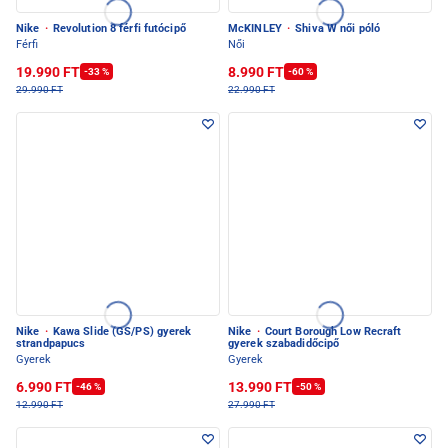
Nike
·
Revolution 8 férfi futócipő
McKINLEY
·
Shiva W női póló
Férfi
Női
19.990 FT
8.990 FT
-33 %
-60 %
29.990 FT
22.990 FT
Nike
·
Kawa Slide (GS/PS) gyerek
Nike
·
Court Borough Low Recraft
strandpapucs
gyerek szabadidőcipő
Gyerek
Gyerek
6.990 FT
13.990 FT
-46 %
-50 %
12.990 FT
27.990 FT