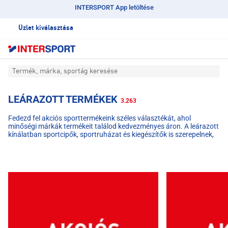
INTERSPORT App letöltése
Üzlet kiválasztása
Termék, márka, sportág keresése
LEÁRAZOTT TERMÉKEK
3.263
Fedezd fel akciós sporttermékeink széles választékát, ahol
minőségi márkák termékeit találod kedvezményes áron. A leárazott
kínálatban sportcipők, sportruházat és kiegészítők is szerepelnek,
nők, férfiak és gyerekek számára egyaránt. Az akciós
sportfelszerelések ideálisak edzéshez, szabadidőhöz és
versenysporthoz is.