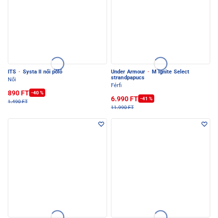
ITS
·
Systa II női póló
Under Armour
·
M Ignite Select
strandpapucs
Női
Férfi
890 FT
-40 %
6.990 FT
-41 %
1.490 FT
11.990 FT