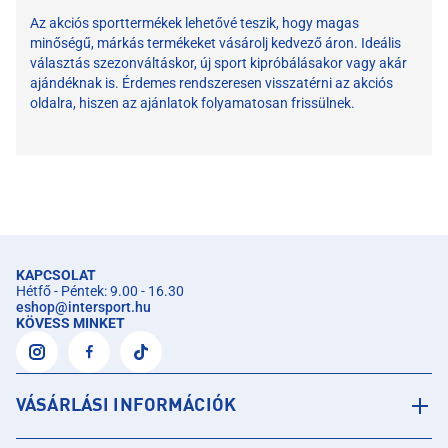
Az akciós sporttermékek lehetővé teszik, hogy magas
minőségű, márkás termékeket vásárolj kedvező áron. Ideális
választás szezonváltáskor, új sport kipróbálásakor vagy akár
ajándéknak is. Érdemes rendszeresen visszatérni az akciós
oldalra, hiszen az ajánlatok folyamatosan frissülnek.
KAPCSOLAT
Hétfő - Péntek: 9.00 - 16.30
eshop
@
intersport.hu
KÖVESS MINKET
VÁSÁRLÁSI INFORMÁCIÓK