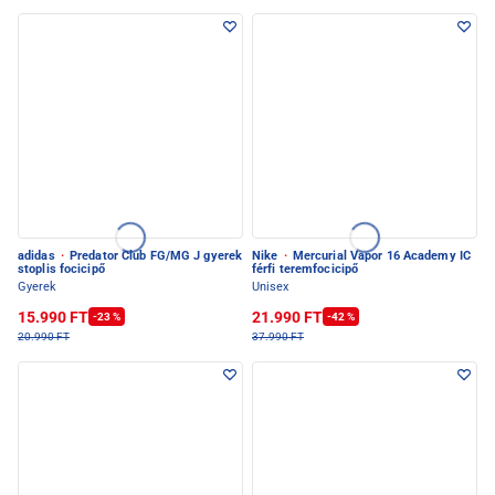
adidas
·
Predator Club FG/MG J gyerek
Nike
·
Mercurial Vapor 16 Academy IC
stoplis focicipő
férfi teremfocicipő
Gyerek
Unisex
15.990 FT
21.990 FT
-23 %
-42 %
20.990 FT
37.990 FT