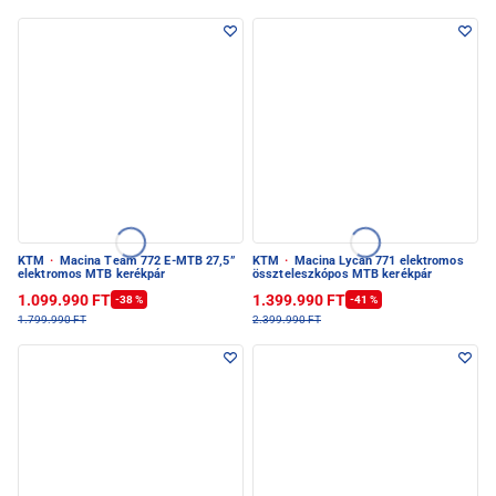
KTM
·
Macina Team 772 E-MTB 27,5”
KTM
·
Macina Lycan 771 elektromos
elektromos MTB kerékpár
összteleszkópos MTB kerékpár
1.099.990 FT
1.399.990 FT
-38 %
-41 %
1.799.990 FT
2.399.990 FT