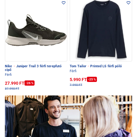
Nike
·
Juniper Trail 3 férfi terepfutó
Tom Tailor
·
Printed LS férfi póló
cipő
Férfi
Férfi
5.990 FT
-25 %
27.990 FT
-26 %
7.990 FT
37.990 FT