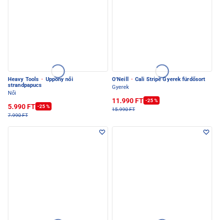
Heavy Tools
·
Uppony női
O'Neill
·
Cali Stripe Gyerek fürdősort
strandpapucs
Gyerek
Női
11.990 FT
-25 %
5.990 FT
-25 %
15.990 FT
7.990 FT