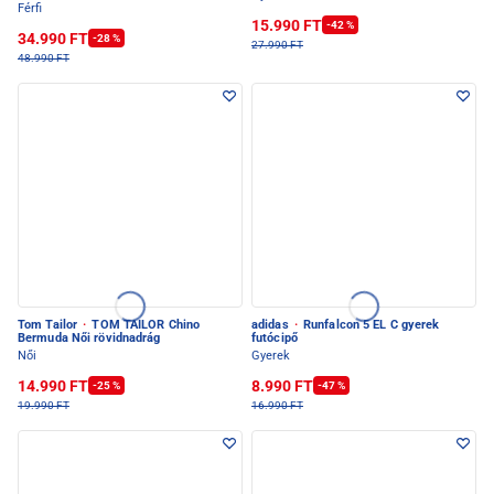
Férfi
15.990 FT
-42 %
34.990 FT
-28 %
27.990 FT
48.990 FT
Tom Tailor
·
TOM TAILOR Chino
adidas
·
Runfalcon 5 EL C gyerek
Bermuda Női rövidnadrág
futócipő
Női
Gyerek
14.990 FT
8.990 FT
-25 %
-47 %
19.990 FT
16.990 FT