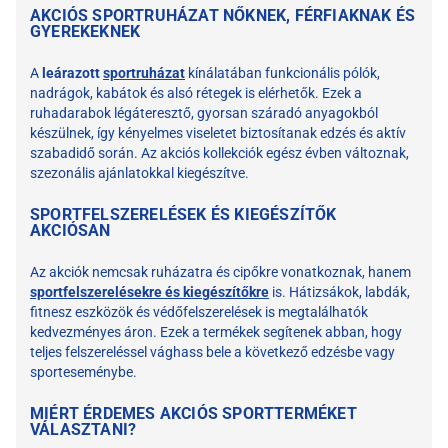
AKCIÓS SPORTRUHÁZAT NŐKNEK, FÉRFIAKNAK ÉS
GYEREKEKNEK
A
leárazott
sportruházat
kínálatában funkcionális pólók,
nadrágok, kabátok és alsó rétegek is elérhetők. Ezek a
ruhadarabok légáteresztő, gyorsan száradó anyagokból
készülnek, így kényelmes viseletet biztosítanak edzés és aktív
szabadidő során. Az akciós kollekciók egész évben változnak,
szezonális ajánlatokkal kiegészítve.
SPORTFELSZERELÉSEK ÉS KIEGÉSZÍTŐK
AKCIÓSAN
Az akciók nemcsak ruházatra és cipőkre vonatkoznak, hanem
sportfelszerelésekre és kiegészítőkre
is. Hátizsákok, labdák,
fitnesz eszközök és védőfelszerelések is megtalálhatók
kedvezményes áron. Ezek a termékek segítenek abban, hogy
teljes felszereléssel vághass bele a következő edzésbe vagy
sporteseménybe.
MIÉRT ÉRDEMES AKCIÓS SPORTTERMÉKET
VÁLASZTANI?