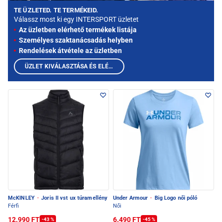
TE ÜZLETED. TE TERMÉKEID.
Válassz most ki egy INTERSPORT üzletet
Az üzletben elérhető termékek listája
Személyes szaktanácsadás helyben
Rendelések átvétele az üzletben
ÜZLET KIVÁLASZTÁSA ÉS ELÉRHETŐ TERMÉKEK MEGTEKINTÉSE
McKINLEY
·
Joris II vst ux túramellény
Under Armour
·
Big Logo női póló
Férfi
Női
12.990 FT
6.490 FT
-43 %
-45 %