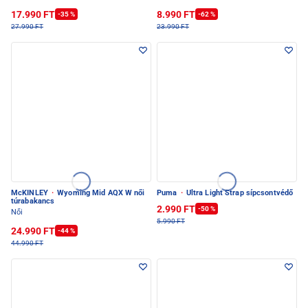
17.990 FT
8.990 FT
-35 %
-62 %
27.990 FT
23.990 FT
McKINLEY
·
Wyoming Mid AQX W női
Puma
·
Ultra Light Strap sípcsontvédő
túrabakancs
2.990 FT
-50 %
Női
5.990 FT
24.990 FT
-44 %
44.990 FT