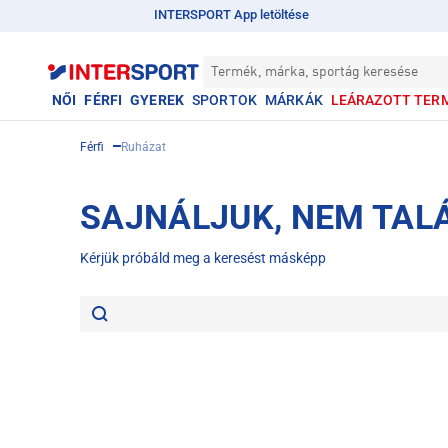
INTERSPORT App letöltése
Termék, márka, sportág keresése
NŐI
FÉRFI
GYEREK
SPORTOK
MÁRKÁK
LEÁRAZOTT TER
Férfi
Ruházat
SAJNÁLJUK, NEM TAL
Kérjük próbáld meg a keresést másképp