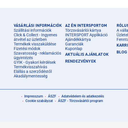
VÁSÁRLÁSI INFORMÁCIÓK
AZ ÉN INTERSPORTOM
RÓLU
Szállítási információk
Törzsvásárlói kártya
A válla
Click & Collect - Ingyenes
INTERSPORT Applikáció
Üzlete
átvétel az üzletben
Ajándékkártya
Fennt
Termékek visszaküldése
Garanciák
KARR
Fizetési módok
Kuponlap
BLOG
Szavatosság - reklamációs
AKTUÁLIS AJÁNLATOK
ügyintézés
RENDEZVÉNYEK
GYIK - Gyakori kérdések
Termékvisszahívás
Elállás a szerződéstől
Akadálymentesség
Impresszum
ÁSZF
Adatvédelem és adatkezelés
Cookie szabályzat
ÁSZF - Törzsvásárlói program