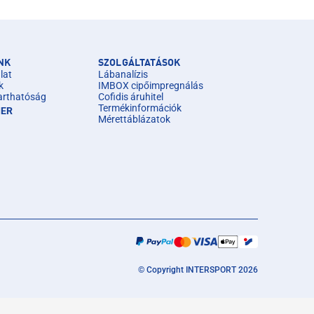
NK
SZOLGÁLTATÁSOK
lat
Lábanalízis
k
IMBOX cipőimpregnálás
arthatóság
Cofidis áruhitel
Termékinformációk
IER
Mérettáblázatok
© Copyright INTERSPORT 2026