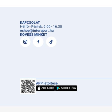
KAPCSOLAT
Hétfő - Péntek: 9.00 - 16.30
eshop
@
intersport.hu
KÖVESS MINKET
APP letöltése
App Store
Google Play