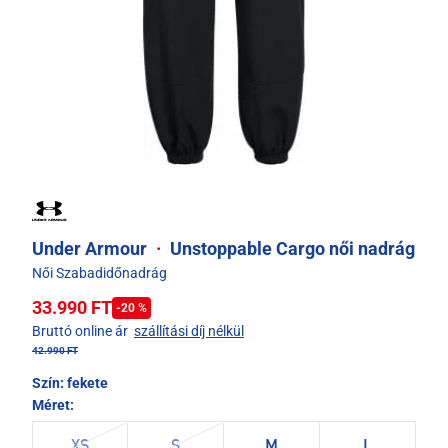
Under Armour
·
Unstoppable Cargo női nadrág
Női Szabadidőnadrág
33.990 FT
-20 %
Bruttó online ár
szállítási díj nélkül
42.990 FT
Szín:
fekete
Méret:
XS
S
M
L