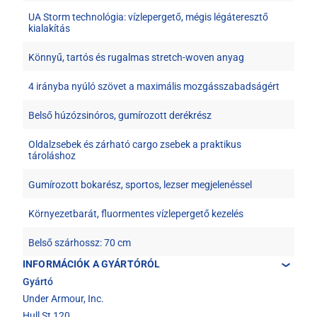
UA Storm technológia: vízlepergető, mégis légáteresztő
kialakítás
Könnyű, tartós és rugalmas stretch-woven anyag
4 irányba nyúló szövet a maximális mozgásszabadságért
Belső húzózsinóros, gumírozott derékrész
Oldalzsebek és zárható cargo zsebek a praktikus
tároláshoz
Gumírozott bokarész, sportos, lezser megjelenéssel
Környezetbarát, fluormentes vízlepergető kezelés
Belső szárhossz: 70 cm
INFORMÁCIÓK A GYÁRTÓRÓL
Gyártó
Under Armour, Inc.
Hull St 120