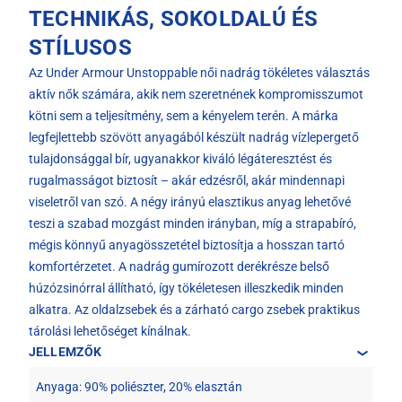
TECHNIKÁS, SOKOLDALÚ ÉS
STÍLUSOS
Az Under Armour Unstoppable női nadrág tökéletes választás
aktív nők számára, akik nem szeretnének kompromisszumot
kötni sem a teljesítmény, sem a kényelem terén. A márka
legfejlettebb szövött anyagából készült nadrág vízlepergető
tulajdonsággal bír, ugyanakkor kiváló légáteresztést és
rugalmasságot biztosít – akár edzésről, akár mindennapi
viseletről van szó. A négy irányú elasztikus anyag lehetővé
teszi a szabad mozgást minden irányban, míg a strapabíró,
mégis könnyű anyagösszetétel biztosítja a hosszan tartó
komfortérzetet. A nadrág gumírozott derékrésze belső
húzózsinórral állítható, így tökéletesen illeszkedik minden
alkatra. Az oldalzsebek és a zárható cargo zsebek praktikus
tárolási lehetőséget kínálnak.
JELLEMZŐK
Anyaga: 90% poliészter, 20% elasztán