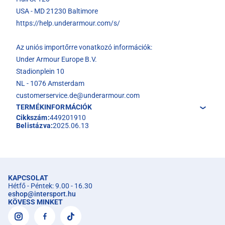
USA - MD 21230 Baltimore
https://help.underarmour.com/s/
Az uniós importőrre vonatkozó információk:
Under Armour Europe B.V.
Stadionplein 10
NL - 1076 Amsterdam
customerservice.de@underarmour.com
TERMÉKINFORMÁCIÓK
Cikkszám:
449201910
Belistázva:
2025.06.13
KAPCSOLAT
Hétfő - Péntek: 9.00 - 16.30
eshop
@
intersport.hu
KÖVESS MINKET