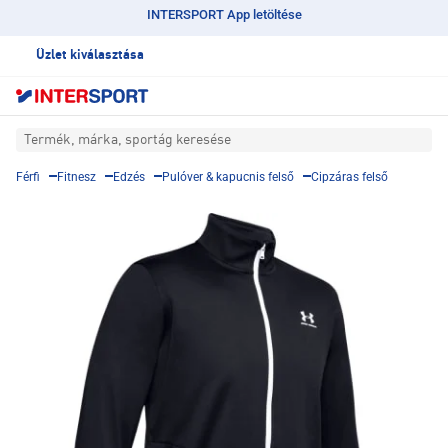
INTERSPORT App letöltése
Üzlet kiválasztása
Termék, márka, sportág keresése
Férfi
Fitnesz
Edzés
Pulóver & kapucnis felső
Cipzáras felső