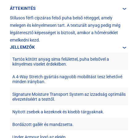
ÁTTEKINTÉS
Stílusos férfi cipzáras felső puha belső réteggel, amely
melegen és kényelmesen tart. A texturált anyag pedig még
légáteresztő képességet is biztosít, amikor a hőmérséklet
emelkedni kezd.
JELLEMZŐK
Tartós kötött anyag sima felülettel, puha belsővel a
kényelmes viselet érdekében.
A 4-Way Stretch gyártás nagyobb mobilitást tesz lehetővé
minden irányban.
Signature Moisture Transport System az izzadság optimális
elvezetéséért a testtől.
Nyitott zsebek a kezeknek és kisebb tárgyaknak.
Bordázott gallér és mandzsetta.
Under Armour logó az elején.