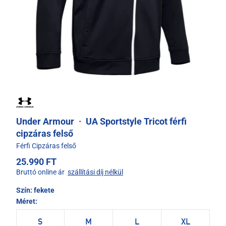
Under Armour
·
UA Sportstyle Tricot férfi
cipzáras felső
Férfi Cipzáras felső
25.990 FT
Bruttó online ár
szállítási díj nélkül
Szín:
fekete
Méret:
S
M
L
XL