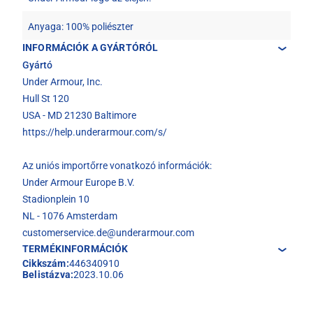
Anyaga: 100% poliészter
INFORMÁCIÓK A GYÁRTÓRÓL
Gyártó
Under Armour, Inc.
Hull St 120
USA - MD 21230 Baltimore
https://help.underarmour.com/s/
Az uniós importőrre vonatkozó információk:
Under Armour Europe B.V.
Stadionplein 10
NL - 1076 Amsterdam
customerservice.de@underarmour.com
TERMÉKINFORMÁCIÓK
Cikkszám:
446340910
Belistázva:
2023.10.06