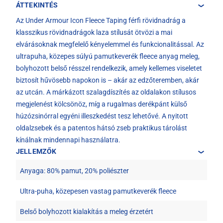
ÁTTEKINTÉS
Az Under Armour Icon Fleece Taping férfi rövidnadrág a
klasszikus rövidnadrágok laza stílusát ötvözi a mai
elvárásoknak megfelelő kényelemmel és funkcionalitással. Az
ultrapuha, közepes súlyú pamutkeverék fleece anyag meleg,
bolyhozott belső résszel rendelkezik, amely kellemes viseletet
biztosít hűvösebb napokon is – akár az edzőteremben, akár
az utcán. A márkázott szalagdíszítés az oldalakon stílusos
megjelenést kölcsönöz, míg a rugalmas derékpánt külső
húzózsinórral egyéni illeszkedést tesz lehetővé. A nyitott
oldalzsebek és a patentos hátsó zseb praktikus tárolást
kínálnak mindennapi használatra.
JELLEMZŐK
Anyaga: 80% pamut, 20% poliészter
Ultra-puha, közepesen vastag pamutkeverék fleece
Belső bolyhozott kialakítás a meleg érzetért