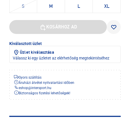
S
M
L
XL
KOSÁRHOZ AD
Kiválasztott üzlet
Üzlet kiválasztása
Válassz ki egy üzletet az elérhetőség megtekintéséhez
Gyors szállítás
Áruházi átvétel nyitvatartási időben
eshop
@
intersport.hu
Biztonságos fizetési lehetőségek!