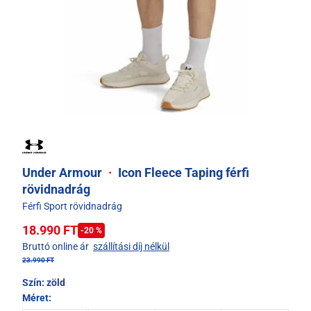
Under Armour
·
Icon Fleece Taping férfi
rövidnadrág
Férfi Sport rövidnadrág
18.990 FT
-20 %
Bruttó online ár
szállítási díj nélkül
23.990 FT
Szín:
zöld
Méret: