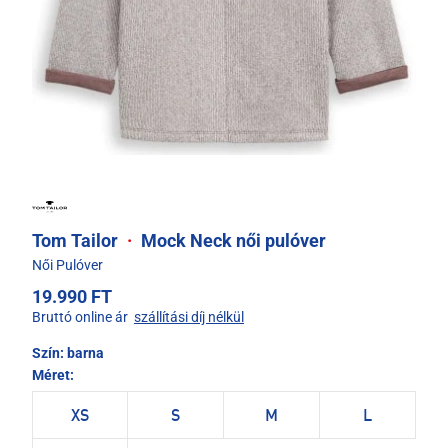
Tom Tailor
·
Mock Neck női pulóver
Női Pulóver
19.990 FT
Bruttó online ár
szállítási díj nélkül
Szín:
barna
Méret:
XS
S
M
L