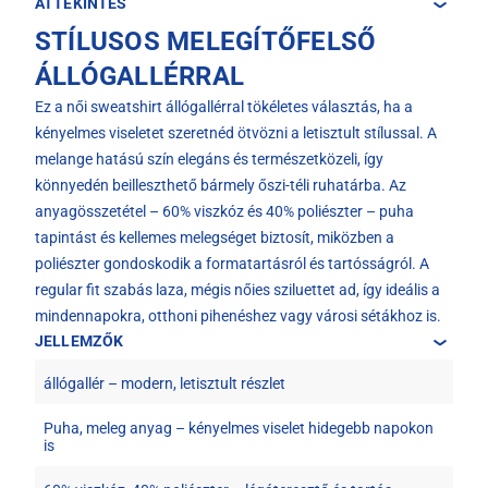
ÁTTEKINTÉS
STÍLUSOS MELEGÍTŐFELSŐ
ÁLLÓGALLÉRRAL
Ez a női sweatshirt állógallérral tökéletes választás, ha a
kényelmes viseletet szeretnéd ötvözni a letisztult stílussal. A
melange hatású szín elegáns és természetközeli, így
könnyedén beilleszthető bármely őszi-téli ruhatárba. Az
anyagösszetétel – 60% viszkóz és 40% poliészter – puha
tapintást és kellemes melegséget biztosít, miközben a
poliészter gondoskodik a formatartásról és tartósságról. A
regular fit szabás laza, mégis nőies sziluettet ad, így ideális a
mindennapokra, otthoni pihenéshez vagy városi sétákhoz is.
JELLEMZŐK
állógallér – modern, letisztult részlet
Puha, meleg anyag – kényelmes viselet hidegebb napokon
is