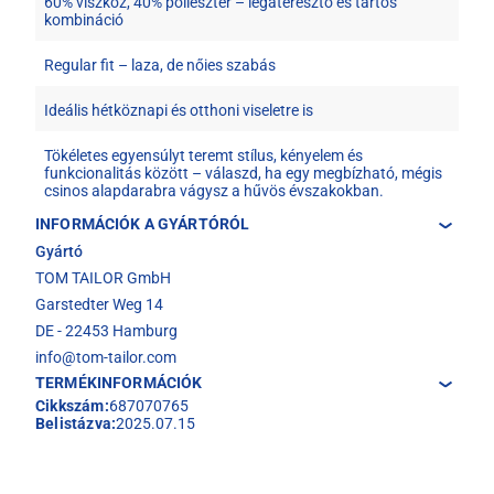
60% viszkóz, 40% poliészter – légáteresztő és tartós
kombináció
Regular fit – laza, de nőies szabás
Ideális hétköznapi és otthoni viseletre is
Tökéletes egyensúlyt teremt stílus, kényelem és
funkcionalitás között – válaszd, ha egy megbízható, mégis
csinos alapdarabra vágysz a hűvös évszakokban.
INFORMÁCIÓK A GYÁRTÓRÓL
Gyártó
TOM TAILOR GmbH
Garstedter Weg 14
DE - 22453 Hamburg
info@tom-tailor.com
TERMÉKINFORMÁCIÓK
Cikkszám:
687070765
Belistázva:
2025.07.15