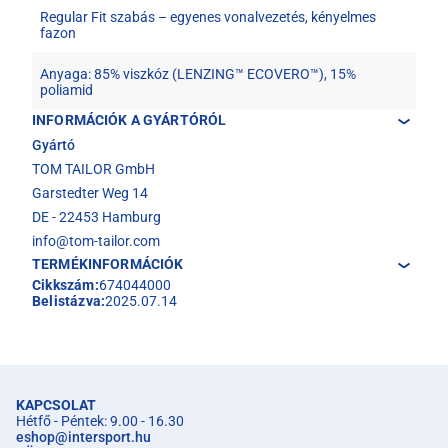
Regular Fit szabás – egyenes vonalvezetés, kényelmes
fazon
Anyaga: 85% viszkóz (LENZING™ ECOVERO™), 15%
poliamid
INFORMÁCIÓK A GYÁRTÓRÓL
Gyártó
TOM TAILOR GmbH
Garstedter Weg 14
DE - 22453 Hamburg
info@tom-tailor.com
TERMÉKINFORMÁCIÓK
Cikkszám:
674044000
Belistázva:
2025.07.14
KAPCSOLAT
Hétfő - Péntek: 9.00 - 16.30
eshop
@
intersport.hu