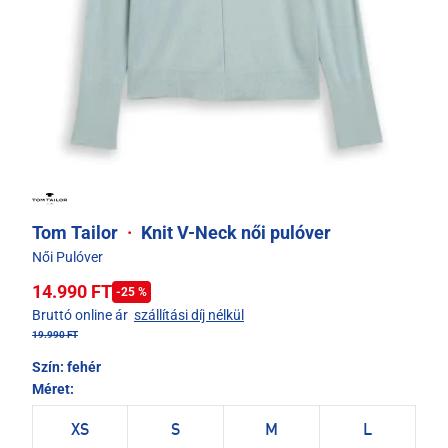
Tom Tailor
·
Knit V-Neck női pulóver
Női Pulóver
14.990 FT
-25 %
Bruttó online ár
szállítási díj nélkül
19.990 FT
Szín:
fehér
Méret:
XS
S
M
L