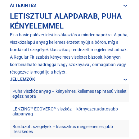
ÁTTEKINTÉS
LETISZTULT ALAPDARAB, PUHA
KÉNYELEMMEL
Ez a basic pulóver ideális választás a mindennapokra. A puha,
viszkózalapú anyag kellemes érzetet nyújt a bőrön, míg a
bordázott szegélyek klasszikus, rendezett megjelenést adnak.
A Regular Fit szabás kényelmes viseletet biztosít, könnyen
kombinálható nadrággal vagy szoknyával, önmagában vagy
rétegezve is megállja a helyét.
JELLEMZŐK
Puha viszkóz anyag – kényelmes, kellemes tapintású viselet
egész napra
LENZING™ ECOVERO™ viszkóz – környezettudatosabb
alapanyag
Bordázott szegélyek – klasszikus megjelenés és jobb
illeszkedés