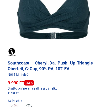
Southcoast
·
Cheryl, Da.-Push -Up-Triangle-
Oberteil, C-Cup, 90% PA, 10% EA
Női Bikinifelső
9.990 FT
-33 %
Bruttó online ár
szállítási díj nélkül
14.990 FT
Szín:
zöld