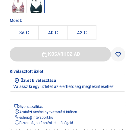
Méret:
36 C
40 C
42 C
KOSÁRHOZ AD
Kiválasztott üzlet
Üzlet kiválasztása
Válassz ki egy üzletet az elérhetőség megtekintéséhez
Gyors szállítás
Áruházi átvétel nyitvatartási időben
eshop
@
intersport.hu
Biztonságos fizetési lehetőségek!