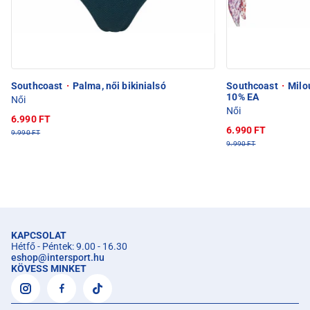
Southcoast
·
Palma, női bikinialsó
Southcoast
·
Milou
10% EA
Női
Női
6.990 FT
6.990 FT
9.990 FT
9.990 FT
KAPCSOLAT
Hétfő - Péntek: 9.00 - 16.30
eshop
@
intersport.hu
KÖVESS MINKET