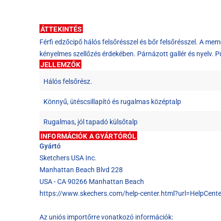
ÁTTEKINTÉS
Férfi edzőcipő hálós felsőrésszel és bőr felsőrésszel. A mem
kényelmes szellőzés érdekében. Párnázott gallér és nyelv. 
JELLEMZŐK
Hálós felsőrész.
Könnyű, ütéscsillapító és rugalmas középtalp
Rugalmas, jól tapadó külsőtalp
INFORMÁCIÓK A GYÁRTÓRÓL
Gyártó
Sketchers USA Inc.
Manhattan Beach Blvd 228
USA - CA 90266 Manhattan Beach
https://www.skechers.com/help-center.html?url=HelpCente
Az uniós importőrre vonatkozó információk: