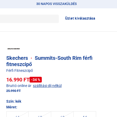
30 NAPOS VISSZAKÜLDÉS
Üzlet kiválasztása
Skechers
·
Summits-South Rim férfi
fitneszcipő
Férfi Fitneszcipő
16.990 FT
-34 %
Bruttó online ár
szállítási díj nélkül
25.990 FT
Szín:
kék
Méret: