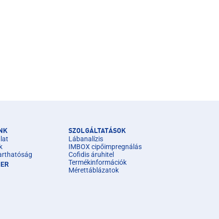
NK
SZOLGÁLTATÁSOK
lat
Lábanalízis
k
IMBOX cipőimpregnálás
arthatóság
Cofidis áruhitel
Termékinformációk
IER
Mérettáblázatok