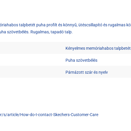
óriahabos talpbetét puha profilt és könnyű, ütéscsillapító és rugalmas köz
Puha szövetbélés. Rugalmas, tapadó talp.
Kényelmes memóriahabos talpbetét bi
Puha szövetbélés
Párnázott szár és nyelv
r/s/article/How-do-I-contact-Skechers-Customer-Care