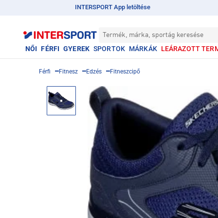
INTERSPORT App letöltése
Termék, márka, sportág keresése
NŐI
FÉRFI
GYEREK
SPORTOK
MÁRKÁK
LEÁRAZOTT TER
Férfi
Fitnesz
Edzés
Fitneszcipő