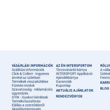
VÁSÁRLÁSI INFORMÁCIÓK
AZ ÉN INTERSPORTOM
RÓLU
Szállítási információk
Törzsvásárlói kártya
A válla
Click & Collect - Ingyenes
INTERSPORT Applikáció
Üzlete
átvétel az üzletben
Ajándékkártya
Fennt
Termékek visszaküldése
Garanciák
KARR
Fizetési módok
Kuponlap
BLOG
Szavatosság - reklamációs
AKTUÁLIS AJÁNLATOK
ügyintézés
RENDEZVÉNYEK
GYIK - Gyakori kérdések
Termékvisszahívás
Elállás a szerződéstől
Akadálymentesség