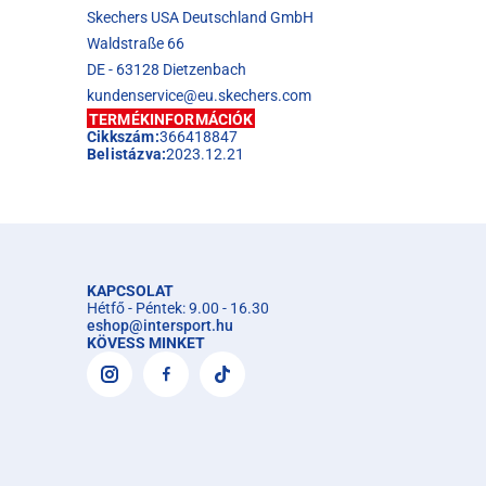
Skechers USA Deutschland GmbH
Waldstraße 66
DE - 63128 Dietzenbach
kundenservice@eu.skechers.com
TERMÉKINFORMÁCIÓK
Cikkszám:
366418847
Belistázva:
2023.12.21
KAPCSOLAT
Hétfő - Péntek: 9.00 - 16.30
eshop
@
intersport.hu
KÖVESS MINKET