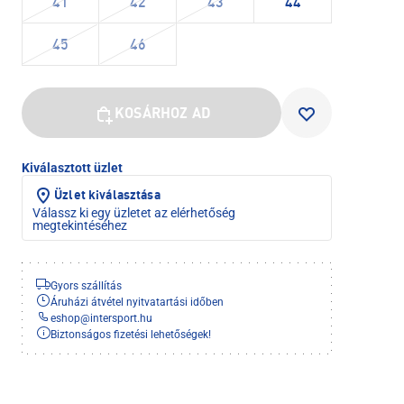
41
42
43
44
45
46
KOSÁRHOZ AD
Kiválasztott üzlet
Üzlet kiválasztása
Válassz ki egy üzletet az elérhetőség
megtekintéséhez
Gyors szállítás
Áruházi átvétel nyitvatartási időben
eshop
@
intersport.hu
Biztonságos fizetési lehetőségek!