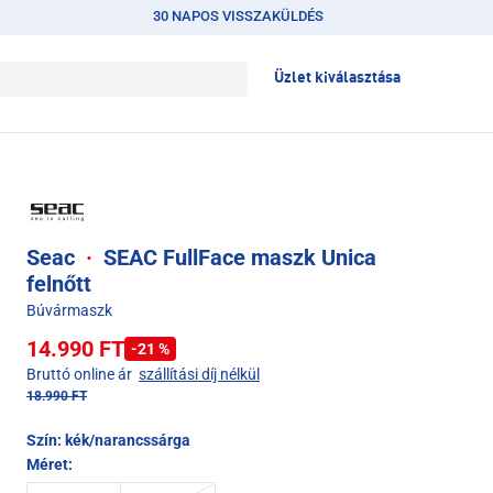
30 NAPOS VISSZAKÜLDÉS
Üzlet kiválasztása
Seac
·
SEAC FullFace maszk Unica
felnőtt
Búvármaszk
14.990 FT
-21 %
Bruttó online ár
szállítási díj nélkül
18.990 FT
Szín:
kék/narancssárga
Méret: