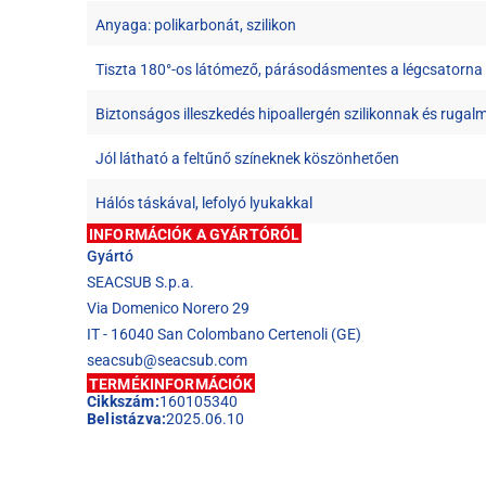
Anyaga: polikarbonát, szilikon
Tiszta 180°-os látómező, párásodásmentes a légcsatorn
Biztonságos illeszkedés hipoallergén szilikonnak és rug
Jól látható a feltűnő színeknek köszönhetően
Hálós táskával, lefolyó lyukakkal
INFORMÁCIÓK A GYÁRTÓRÓL
Gyártó
SEACSUB S.p.a.
Via Domenico Norero 29
IT - 16040 San Colombano Certenoli (GE)
seacsub@seacsub.com
TERMÉKINFORMÁCIÓK
Cikkszám:
160105340
Belistázva:
2025.06.10