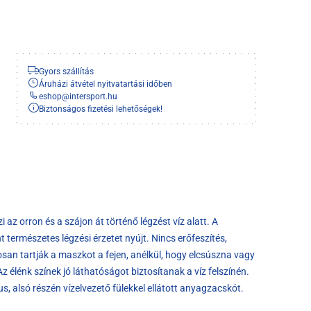
Gyors szállítás
Áruházi átvétel nyitvatartási időben
eshop
@
intersport.hu
Biztonságos fizetési lehetőségek!
az orron és a szájon át történő légzést víz alatt. A
t természetes légzési érzetet nyújt. Nincs erőfeszítés,
san tartják a maszkot a fejen, anélkül, hogy elcsúszna vagy
 élénk színek jó láthatóságot biztosítanak a víz felszínén.
, alsó részén vízelvezető fülekkel ellátott anyagzacskót.