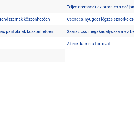
Teljes arcmaszk az orron és a szájo
a rendszernek köszönhetően
Csendes, nyugodt légzés sznorkele
almas pántoknak köszönhetően
Száraz cső megakadályozza a víz be
Akciós kamera tartóval