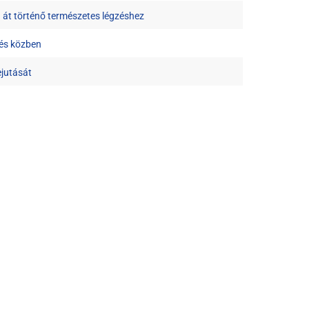
n át történő természetes légzéshez
zés közben
jutását