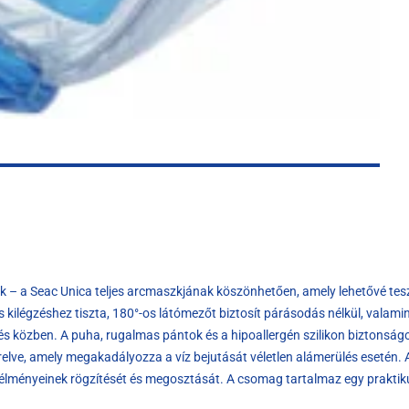
k – a Seac Unica teljes arcmaszkjának köszönhetően, amely lehetővé teszi 
s kilégzéshez tiszta, 180°-os látómezőt biztosít párásodás nélkül, valamin
s közben. A puha, rugalmas pántok és a hipoallergén szilikon biztonságo
elve, amely megakadályozza a víz bejutását véletlen alámerülés esetén. Az
 élményeinek rögzítését és megosztását. A csomag tartalmaz egy praktikus