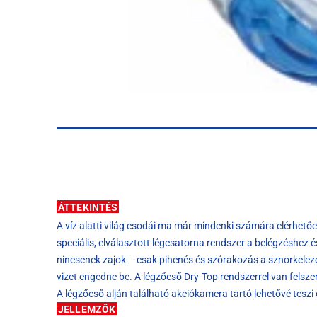
ÁTTEKINTÉS
A víz alatti világ csodái ma már mindenki számára elérhetőe
speciális, elválasztott légcsatorna rendszer a belégzéshez é
nincsenek zajok – csak pihenés és szórakozás a sznorkelezé
vizet engedne be. A légzőcső Dry-Top rendszerrel van felszer
A légzőcső alján található akciókamera tartó lehetővé teszi
JELLEMZŐK