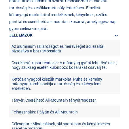
botok tartós alumínium szárral rendelkeznek a fokozott
tartósság és a csökkentett súly érdekében. Emellett
kétanyagú markolattal rendelkeznek, kényelmes, széles
pánttal és cserélhető all-mountain kosárral, amely egész nap
gyors síelésre inspirál.
JELLEMZŐK
Az alumínium szilárdságot és merevséget ad, ezáltal
biztosítva a bot tartósságát.
Cserélhető kosár rendszer: A műanyag gyűrű lehetővé teszi,
hogy szükség esetén különböző kosarakat csavarj fel.
Kettős anyagból készült markolat: Puha és kemény
műanyag kombinációja a tartósság és a kényelem
érdekében.
Tányér: Cserélhető All-Mountain tányérrendszer
Felhasználás: Pályán és All-Mountain
Célcsoport: Mindenkinek, aki sportosan és kényelmesen
szeretne mozogni