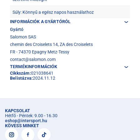
Súly: Könnyű a egész napos használathoz
INFORMÁCIÓK A GYÁRTÓRÓL
Gyártó
Salomon SAS
chemin des Croiselets 14, ZA des Croiselets
FR - 74370 Epagny Metz-Tessy
contact@salomon.com
TERMÉKINFORMÁCIÓK
Cikkszám:
021038641
Belistázva:
2024.11.12
KAPCSOLAT
Hétfő - Péntek: 9.00 - 16.30
eshop
@
intersport.hu
KÖVESS MINKET