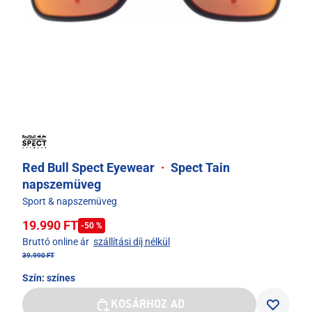
Red Bull Spect Eyewear
·
Spect Tain
napszemüveg
Sport & napszemüveg
19.990 FT
-50 %
Bruttó online ár
szállítási díj nélkül
39.990 FT
Szín:
színes
KOSÁRHOZ AD