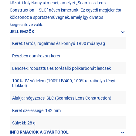
közötti folyékony átmenet, amelyet „Seamless Lens
Construction – SLC” néven ismerünk. Ez egyedi megjelenést
kölcsönöz a sportszemüvegnek, amely így divatos
kiegészítővé válik.
JELLEMZŐK
Keret: tartós, rugalmas és könnyű TR90 műanyag
Részben gumírozott keret
Lencsék: robusztus és törésálló polikarbonát lencsék
100% UV-védelem (100% UV400, 100% ultraibolya fényt
blokkol)
Alakja: négyzetes, SLC (Seamless Lens Construction)
Keret szélessége: 142 mm
Súly: kb 28 g
INFORMÁCIÓK A GYÁRTÓRÓL