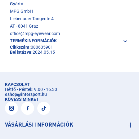
Gyártó
MPG GmbH
Liebenauer Tangente 4
AT - 8041 Graz
office@mpg-eyewear.com
TERMÉKINFORMÁCIÓK
Cikkszám:
080635901
Belistázva:
2024.05.15
KAPCSOLAT
Hétfő - Péntek: 9.00 - 16.30
eshop
@
intersport.hu
KÖVESS MINKET
VÁSÁRLÁSI INFORMÁCIÓK