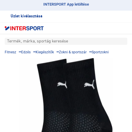
INTERSPORT App letöltése
Üzlet kiválasztása
Termék, márka, sportág keresése
Fitnesz
Edzés
Kiegészítők
Zokni & sportszár
Sportzokni