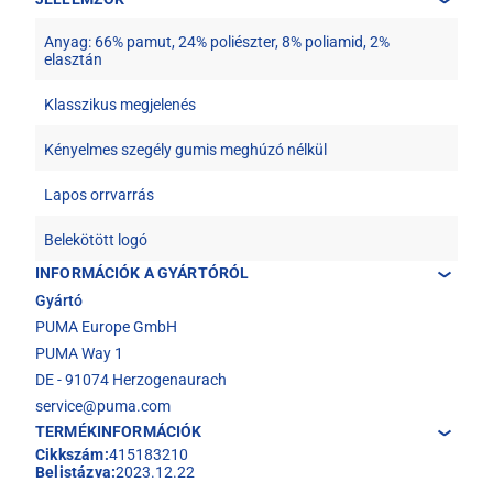
Anyag: 66% pamut, 24% poliészter, 8% poliamid, 2%
elasztán
Klasszikus megjelenés
Kényelmes szegély gumis meghúzó nélkül
Lapos orrvarrás
Belekötött logó
INFORMÁCIÓK A GYÁRTÓRÓL
Gyártó
PUMA Europe GmbH
PUMA Way 1
DE - 91074 Herzogenaurach
service@puma.com
TERMÉKINFORMÁCIÓK
Cikkszám:
415183210
Belistázva:
2023.12.22