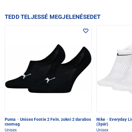
TEDD TELJESSÉ MEGJELENÉSEDET
Puma
·
Unisex Footie 2 Feln. zokni 2 darabos
Nike
·
Everyday Li
csomag
(3pár)
Unisex
Unisex