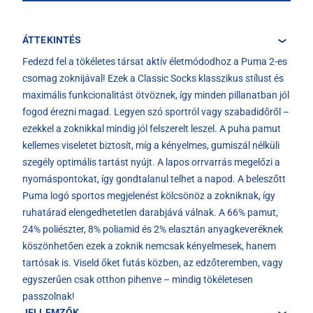
ÁTTEKINTÉS
Fedezd fel a tökéletes társat aktív életmódodhoz a Puma 2-es
csomag zoknijával! Ezek a Classic Socks klasszikus stílust és
maximális funkcionalitást ötvöznek, így minden pillanatban jól
fogod érezni magad. Legyen szó sportról vagy szabadidőről –
ezekkel a zoknikkal mindig jól felszerelt leszel. A puha pamut
kellemes viseletet biztosít, míg a kényelmes, gumiszál nélküli
szegély optimális tartást nyújt. A lapos orrvarrás megelőzi a
nyomáspontokat, így gondtalanul telhet a napod. A beleszőtt
Puma logó sportos megjelenést kölcsönöz a zokniknak, így
ruhatárad elengedhetetlen darabjává válnak. A 66% pamut,
24% poliészter, 8% poliamid és 2% elasztán anyagkeveréknek
köszönhetően ezek a zoknik nemcsak kényelmesek, hanem
tartósak is. Viseld őket futás közben, az edzőteremben, vagy
egyszerűen csak otthon pihenve – mindig tökéletesen
passzolnak!
JELLEMZŐK