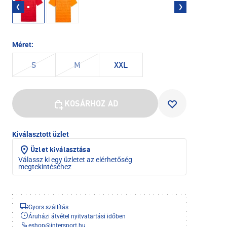
Méret:
S
M
XXL
KOSÁRHOZ AD
Kiválasztott üzlet
Üzlet kiválasztása
Válassz ki egy üzletet az elérhetőség
megtekintéséhez
Gyors szállítás
Áruházi átvétel nyitvatartási időben
eshop
@
intersport.hu