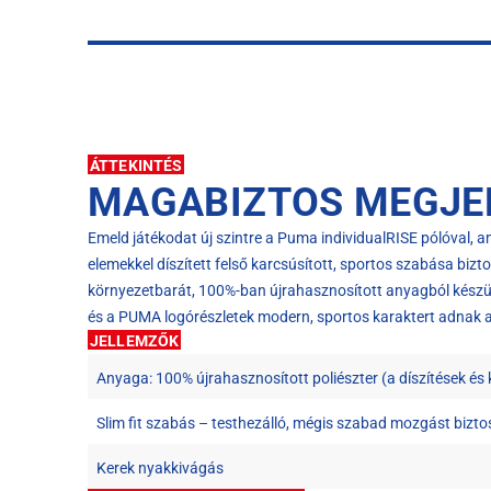
ÁTTEKINTÉS
MAGABIZTOS MEGJEL
Emeld játékodat új szintre a Puma individualRISE pólóval, am
elemekkel díszített felső karcsúsított, sportos szabása biz
környezetbarát, 100%-ban újrahasznosított anyagból készül
és a PUMA logórészletek modern, sportos karaktert adnak 
JELLEMZŐK
Anyaga: 100% újrahasznosított poliészter (a díszítések és k
Slim fit szabás – testhezálló, mégis szabad mozgást biztos
Kerek nyakkivágás