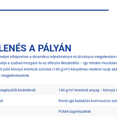
ENÉS A PÁLYÁN
elyet kifejezetten a dinamikus teljesítményre és látványos megjelenésre te
tosítja a szabad mozgást és az előnyös illeszkedést – így minden mozdulat
t póló könnyű interlock szövése (140 g/m²) kényelmes viseletet nyújt a
a megjelenésednek.
iegészítők kivételével)
140 g/m² interlock anyag – könnyű é
ít
Rövid ujjú kialakítás kontrasztos szí
PUMA logórészletek