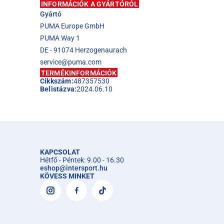
INFORMÁCIÓK A GYÁRTÓRÓL
Gyártó
PUMA Europe GmbH
PUMA Way 1
DE - 91074 Herzogenaurach
service@puma.com
TERMÉKINFORMÁCIÓK
Cikkszám:
487357530
Belistázva:
2024.06.10
KAPCSOLAT
Hétfő - Péntek: 9.00 - 16.30
eshop
@
intersport.hu
KÖVESS MINKET