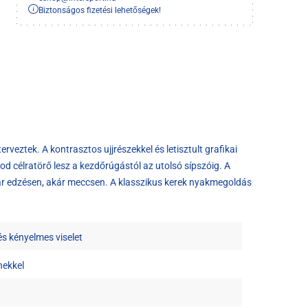
Biztonságos fizetési lehetőségek!
rveztek. A kontrasztos ujjrészekkel és letisztult grafikai
od célratörő lesz a kezdőrúgástól az utolsó sípszóig. A
kár edzésen, akár meccsen. A klasszikus kerek nyakmegoldás
s kényelmes viselet
nekkel