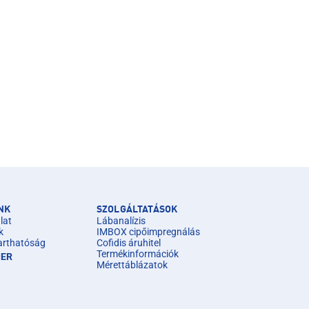
NK
SZOLGÁLTATÁSOK
lat
Lábanalízis
k
IMBOX cipőimpregnálás
arthatóság
Cofidis áruhitel
Termékinformációk
IER
Mérettáblázatok