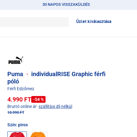
30 NAPOS VISSZAKÜLDÉS
Üzlet kiválasztása
Puma
·
individualRISE Graphic férfi
póló
Férfi Edzőmez
4.990 FT
-54 %
Bruttó online ár
szállítási díj nélkül
10.990 FT
Szín:
piros