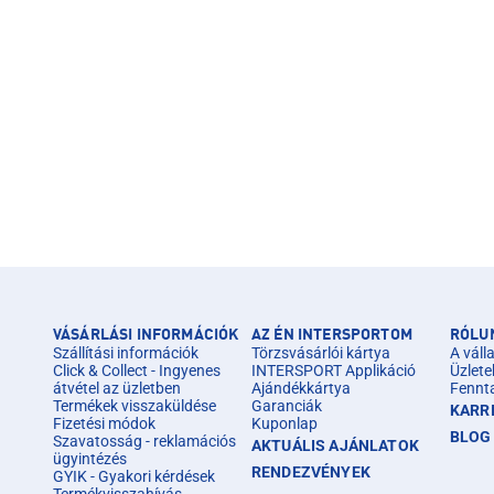
VÁSÁRLÁSI INFORMÁCIÓK
AZ ÉN INTERSPORTOM
RÓLU
Szállítási információk
Törzsvásárlói kártya
A válla
Click & Collect - Ingyenes
INTERSPORT Applikáció
Üzlete
átvétel az üzletben
Ajándékkártya
Fennt
Termékek visszaküldése
Garanciák
KARR
Fizetési módok
Kuponlap
BLOG
Szavatosság - reklamációs
AKTUÁLIS AJÁNLATOK
ügyintézés
RENDEZVÉNYEK
GYIK - Gyakori kérdések
Termékvisszahívás