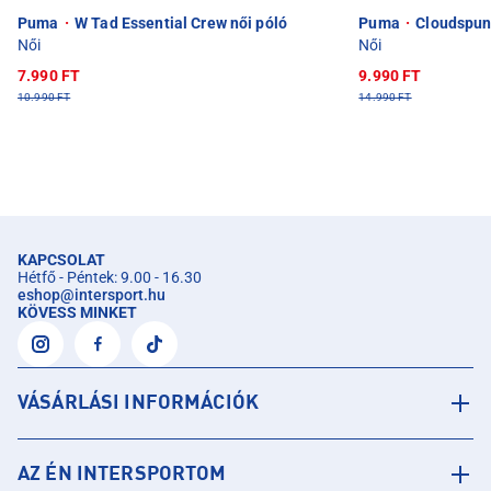
Puma
·
W Tad Essential Crew női póló
Puma
·
Cloudspun 
Női
Női
7.990 FT
9.990 FT
10.990 FT
14.990 FT
KAPCSOLAT
Hétfő - Péntek: 9.00 - 16.30
eshop
@
intersport.hu
KÖVESS MINKET
VÁSÁRLÁSI INFORMÁCIÓK
AZ ÉN INTERSPORTOM