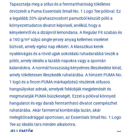
Tapasztalja meg a stílus és a fenntarthatóság tökéletes
ötvözetét a Puma Essentials Small No. 1 Logo Tee pólóval. Ez
a legalább 20% újrahasznosított pamutból készült póló a
környezettudatos divatot képviseli, anélkül, hogy a
kényelemről és a dizájnról lemondana. A Regular Fit szabás és
a 160 g/m² súlyú single-jersey anyag kellemes viseletet
biztosít, amely egész nap elkíséri. A klasszikus kerek
nyakkivágás és a rövid ujjak sokoldalú ruhadarabbá teszik a
pólót, amely ideális a lazább napokra vagy a spontán
kalandokra. A normál hosszúság kényelmes illeszkedést kínál,
amely tökéletesen illeszkedik ruhatárába. A hímzett PUMA No.
1 logó és a finom PUMA márkajelzésű részletek stílusos
hangsúlyokat adnak, amelyek feldobják megjelenését és
megmutatják PUMA büszkeségét. Ezzel a pólóval könnyed
hangulatot és egy darab fenntartható divatot csempészhet
ruhatárába. Akár farmerral kombinálja lazán, akár
melegítőnadrággal sportosan, az Essentials Small No. 1 Logo
Tee az ideális társ minden alkalomra.
JELLEMZŐK