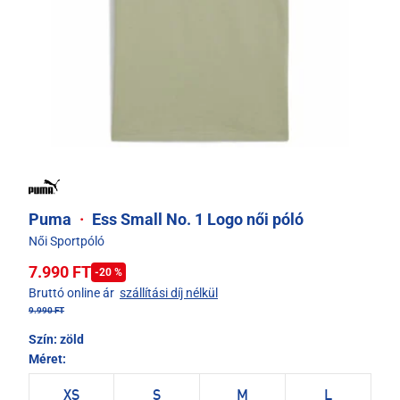
Puma
·
Ess Small No. 1 Logo női póló
Női Sportpóló
7.990 FT
-20 %
Bruttó online ár
szállítási díj nélkül
9.990 FT
Szín:
zöld
Méret:
XS
S
M
L