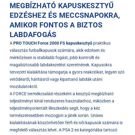
MEGBÍZHATÓ KAPUSKESZTYŰ
EDZÉSHEZ ÉS MECCSNAPOKRA,
AMIKOR FONTOS A BIZTOS
LABDAFOGÁS
A
PRO TOUCH Force 2000 FS kapuskesztyű
praktikus
választás futballkapusok számára, akik edzésen és
mérkőzésen is stabilabb fogást, jobb kontrollt és
magabiztosabb labdakezelést szeretnének. Kapusokra
tervezett kialakítása támogatja a gyors reakciókat, legyen szó
vetődésről, hárításról vagy kipattanó labdák utáni
mozdulatokról.
A FORCE termékcsalád részeként a kesztyű megbízható
teljesítményt kínál rendszeres használathoz, miközben a
teljesítményorientált illeszkedés segít, hogy a kéz
természetesebben mozogjon a játék során. Unisex
kialakításának köszönhetően férfi és női kapusok számára is
megfelelő választás lehet. A PSA 2-es kategóriába tartozó