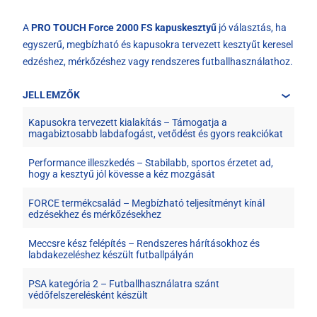
A
PRO TOUCH Force 2000 FS kapuskesztyű
jó választás, ha
egyszerű, megbízható és kapusokra tervezett kesztyűt keresel
edzéshez, mérkőzéshez vagy rendszeres futballhasználathoz.
JELLEMZŐK
Kapusokra tervezett kialakítás – Támogatja a
magabiztosabb labdafogást, vetődést és gyors reakciókat
Performance illeszkedés – Stabilabb, sportos érzetet ad,
hogy a kesztyű jól kövesse a kéz mozgását
FORCE termékcsalád – Megbízható teljesítményt kínál
edzésekhez és mérkőzésekhez
Meccsre kész felépítés – Rendszeres hárításokhoz és
labdakezeléshez készült futballpályán
PSA kategória 2 – Futballhasználatra szánt
védőfelszerelésként készült