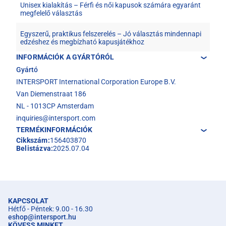
Unisex kialakítás – Férfi és női kapusok számára egyaránt
megfelelő választás
Egyszerű, praktikus felszerelés – Jó választás mindennapi
edzéshez és megbízható kapusjátékhoz
INFORMÁCIÓK A GYÁRTÓRÓL
Gyártó
INTERSPORT International Corporation Europe B.V.
Van Diemenstraat 186
NL - 1013CP Amsterdam
inquiries@intersport.com
TERMÉKINFORMÁCIÓK
Cikkszám:
156403870
Belistázva:
2025.07.04
KAPCSOLAT
Hétfő - Péntek: 9.00 - 16.30
eshop
@
intersport.hu
KÖVESS MINKET