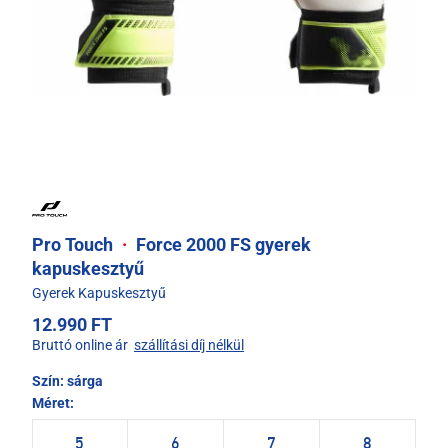
Pro Touch
·
Force 2000 FS gyerek
kapuskesztyű
Gyerek Kapuskesztyű
12.990 FT
Bruttó online ár
szállítási díj nélkül
Szín:
sárga
Méret:
5
6
7
8