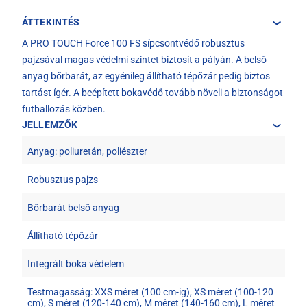
ÁTTEKINTÉS
A PRO TOUCH Force 100 FS sípcsontvédő robusztus
pajzsával magas védelmi szintet biztosít a pályán. A belső
anyag bőrbarát, az egyénileg állítható tépőzár pedig biztos
tartást ígér. A beépített bokavédő tovább növeli a biztonságot
futballozás közben.
JELLEMZŐK
Anyag: poliuretán, poliészter
Robusztus pajzs
Bőrbarát belső anyag
Állítható tépőzár
Integrált boka védelem
Testmagasság: XXS méret (100 cm-ig), XS méret (100-120
cm), S méret (120-140 cm), M méret (140-160 cm), L méret