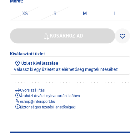
Méret:
XS
S
M
L
KOSÁRHOZ AD
Kiválasztott üzlet
Üzlet kiválasztása
Válassz ki egy üzletet az elérhetőség megtekintéséhez
Gyors szállítás
Áruházi átvétel nyitvatartási időben
eshop
@
intersport.hu
Biztonságos fizetési lehetőségek!