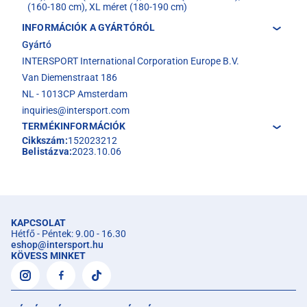
(160-180 cm), XL méret (180-190 cm)
INFORMÁCIÓK A GYÁRTÓRÓL
Gyártó
INTERSPORT International Corporation Europe B.V.
Van Diemenstraat 186
NL - 1013CP Amsterdam
inquiries@intersport.com
TERMÉKINFORMÁCIÓK
Cikkszám:
152023212
Belistázva:
2023.10.06
KAPCSOLAT
Hétfő - Péntek: 9.00 - 16.30
eshop
@
intersport.hu
KÖVESS MINKET