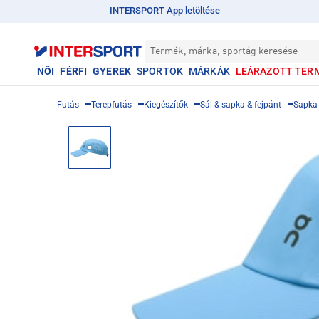
INTERSPORT App letöltése
Termék, márka, sportág keresése
NŐI
FÉRFI
GYEREK
SPORTOK
MÁRKÁK
LEÁRAZOTT TER
Futás
Terepfutás
Kiegészítők
Sál & sapka & fejpánt
Sapka