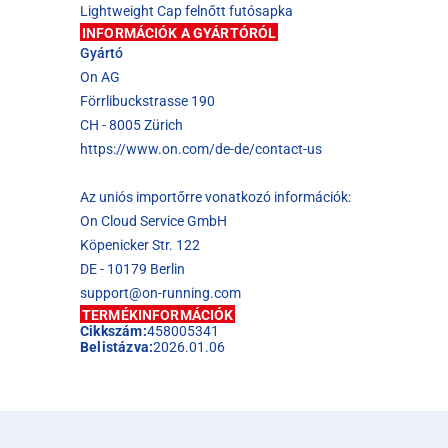
Lightweight Cap felnőtt futósapka
INFORMÁCIÓK A GYÁRTÓRÓL
Gyártó
On AG
Förrlibuckstrasse 190
CH - 8005 Zürich
https://www.on.com/de-de/contact-us
Az uniós importőrre vonatkozó információk:
On Cloud Service GmbH
Köpenicker Str. 122
DE - 10179 Berlin
support@on-running.com
TERMÉKINFORMÁCIÓK
Cikkszám:
458005341
Belistázva:
2026.01.06