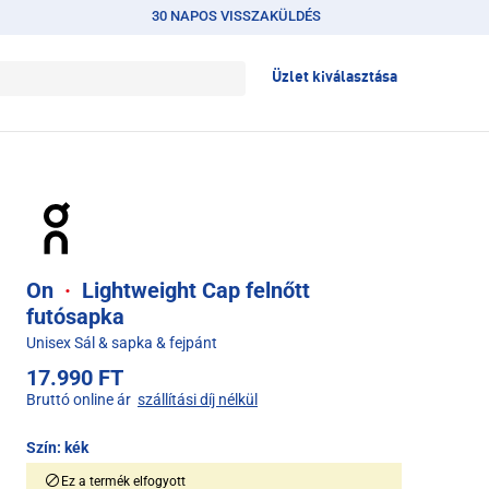
30 NAPOS VISSZAKÜLDÉS
Üzlet kiválasztása
On
·
Lightweight Cap felnőtt
futósapka
Unisex Sál & sapka & fejpánt
17.990 FT
Bruttó online ár
szállítási díj nélkül
Szín:
kék
Ez a termék elfogyott