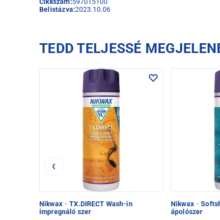
Cikkszám:
597015100
Belistázva:
2023.10.06
TEDD TELJESSÉ MEGJELEN
Nikwax
·
TX.DIRECT Wash-in
Nikwax
·
Softs
impregnáló szer
ápolószer