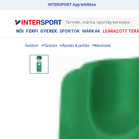
INTERSPORT App letöltése
Termék, márka, sportág keresése
NŐI
FÉRFI
GYEREK
SPORTOK
MÁRKÁK
LEÁRAZOTT TER
Outdoor
Túrázás
Ápolás & javítás
Mosószer