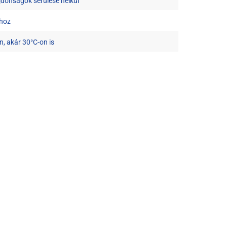
lajdonságok sérülése nélkül
thoz
 akár 30°C-on is