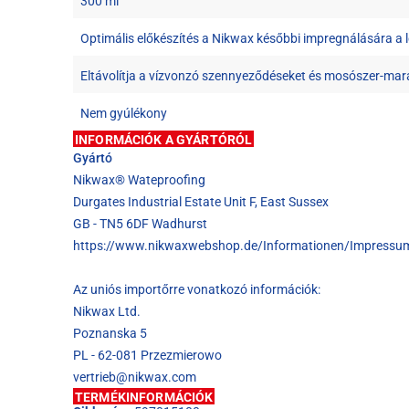
300 ml
Optimális előkészítés a Nikwax későbbi impregnálására a
Eltávolítja a vízvonzó szennyeződéseket és mosószer-ma
Nem gyúlékony
INFORMÁCIÓK A GYÁRTÓRÓL
Gyártó
Nikwax® Wateproofing
Durgates Industrial Estate Unit F, East Sussex
GB - TN5 6DF Wadhurst
https://www.nikwaxwebshop.de/Informationen/Impressu
Az uniós importőrre vonatkozó információk:
Nikwax Ltd.
Poznanska 5
PL - 62-081 Przezmierowo
vertrieb@nikwax.com
TERMÉKINFORMÁCIÓK