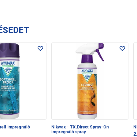
ÉSEDET
hell Impregnáló
Nikwax
·
TX.Direct Spray-On
N
impregnáló spray
2