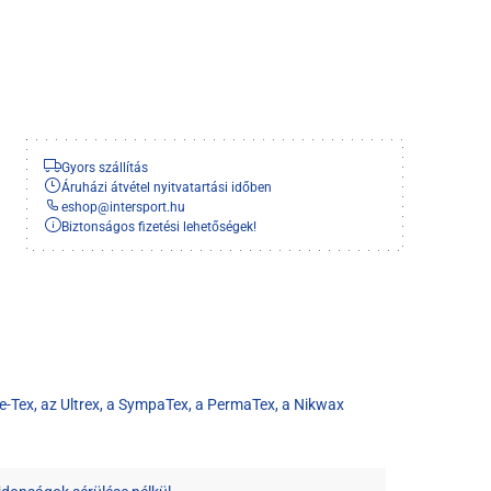
Gyors szállítás
Áruházi átvétel nyitvatartási időben
eshop
@
intersport.hu
Biztonságos fizetési lehetőségek!
re-Tex, az Ultrex, a SympaTex, a PermaTex, a Nikwax