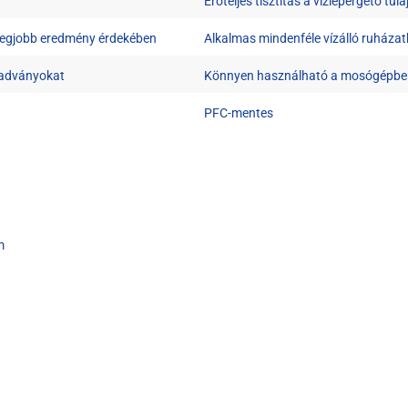
Erőteljes tisztítás a vízlepergető tu
 legjobb eredmény érdekében
Alkalmas mindenféle vízálló ruháza
radványokat
Könnyen használható a mosógépben,
PFC-mentes
m