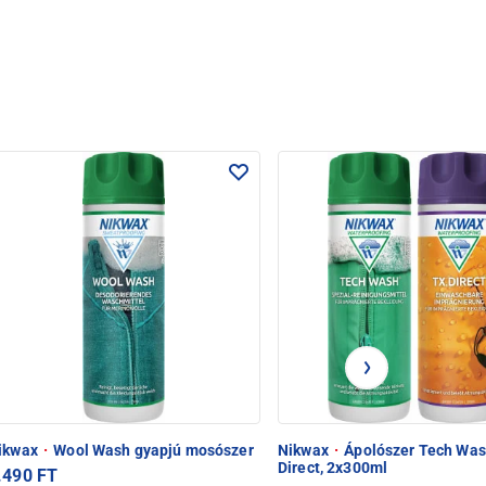
ikwax
·
Wool Wash gyapjú mosószer
Nikwax
·
Ápolószer Tech Wa
Direct, 2x300ml
.490 FT