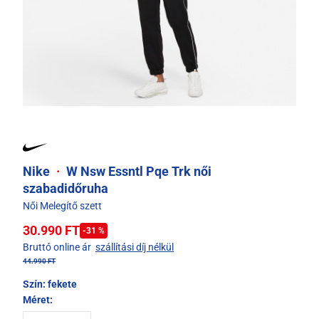
Nike
·
W Nsw Essntl Pqe Trk női
szabadidőruha
Női Melegítő szett
30.990 FT
-31 %
Bruttó online ár
szállítási díj nélkül
44.990 FT
Szín:
fekete
Méret: