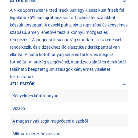
ÁTTEKINTÉS
A Nike Sportswear Fitted Track Suit egy klasszikust frissít fel
legalább 75%-ban újrahasznosított poliészter szálakból
készült anyaggal. A dzseki puha, sima tapintású és kényelmes
szabású, amely lehetővé teszi a könnyű mozgást és
rétegezést. A jogger stílusú nadrág standard illeszkedéssel
rendelkezik, és a dzsekihez illő elasztikus derékpánttal van
ellátva. A puha kötött anyag sima és tartós, és megőrzi
formáját. A nadrág szegélyénél, mandzsettáinál és derekánál
található beépített gumiszalagok kényelmes viseletet
biztosítanak.
JELLEMZŐK
Kényelmes kötött anyag
Vízálló
A magas nyak segít megvédeni a széltől
Állítható derék húzózsinór