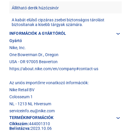
Állítható derék húzózsinór
A kabát elülső cipzáras zsebei biztonságos tárolást
biztosítanak a kisebb tárgyak számára.
INFORMÁCIÓK A GYÁRTÓRÓL
Gyártó
Nike, Inc.
One Bowerman Dr., Oregon
USA - OR 97005 Beaverton
https://about.nike.com/en/company#contact-us
Az uniós importőrre vonatkozó információk:
Nike Retail BV
Colosseum 1
NL - 1213 NL Hiversum
serviceinfo.eu@nike.com
TERMÉKINFORMÁCIÓK
Cikkszám:
444001310
Belistázva:
2023.10.06