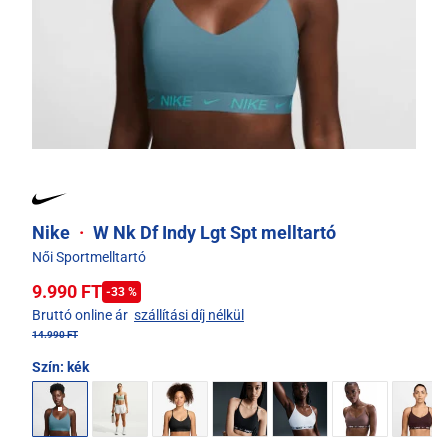
Nike
·
W Nk Df Indy Lgt Spt melltartó
Női Sportmelltartó
9.990 FT
-33 %
Bruttó online ár
szállítási díj nélkül
14.990 FT
Szín:
kék