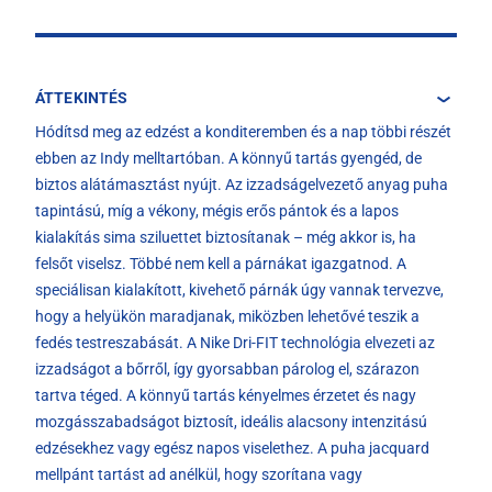
ÁTTEKINTÉS
Hódítsd meg az edzést a konditeremben és a nap többi részét
ebben az Indy melltartóban. A könnyű tartás gyengéd, de
biztos alátámasztást nyújt. Az izzadságelvezető anyag puha
tapintású, míg a vékony, mégis erős pántok és a lapos
kialakítás sima sziluettet biztosítanak – még akkor is, ha
felsőt viselsz. Többé nem kell a párnákat igazgatnod. A
speciálisan kialakított, kivehető párnák úgy vannak tervezve,
hogy a helyükön maradjanak, miközben lehetővé teszik a
fedés testreszabását. A Nike Dri-FIT technológia elvezeti az
izzadságot a bőrről, így gyorsabban párolog el, szárazon
tartva téged. A könnyű tartás kényelmes érzetet és nagy
mozgásszabadságot biztosít, ideális alacsony intenzitású
edzésekhez vagy egész napos viselethez. A puha jacquard
mellpánt tartást ad anélkül, hogy szorítana vagy