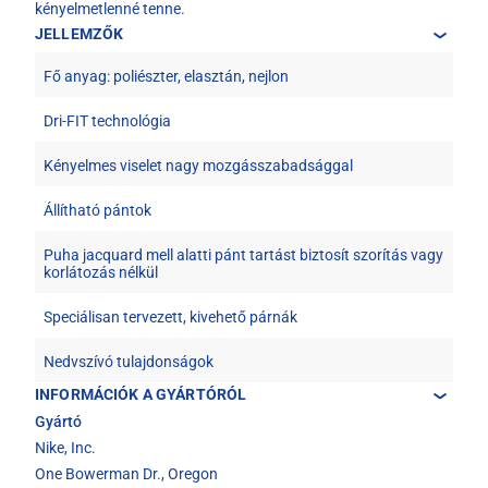
kényelmetlenné tenne.
JELLEMZŐK
Fő anyag: poliészter, elasztán, nejlon
Dri-FIT technológia
Kényelmes viselet nagy mozgásszabadsággal
Állítható pántok
Puha jacquard mell alatti pánt tartást biztosít szorítás vagy
korlátozás nélkül
Speciálisan tervezett, kivehető párnák
Nedvszívó tulajdonságok
INFORMÁCIÓK A GYÁRTÓRÓL
Gyártó
Nike, Inc.
One Bowerman Dr., Oregon