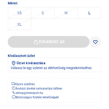
Méret:
XS
S
M
L
XL
KOSÁRHOZ AD
Kiválasztott üzlet
Üzlet kiválasztása
Válassz ki egy üzletet az elérhetőség megtekintéséhez
Gyors szállítás
Áruházi átvétel nyitvatartási időben
eshop
@
intersport.hu
Biztonságos fizetési lehetőségek!