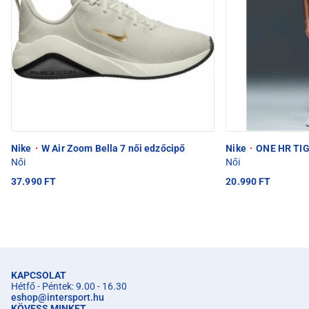
Nike
·
W Air Zoom Bella 7 női edzőcipő
Nike
·
ONE HR TIG
Női
Női
37.990 FT
20.990 FT
KAPCSOLAT
Hétfő - Péntek: 9.00 - 16.30
eshop
@
intersport.hu
KÖVESS MINKET