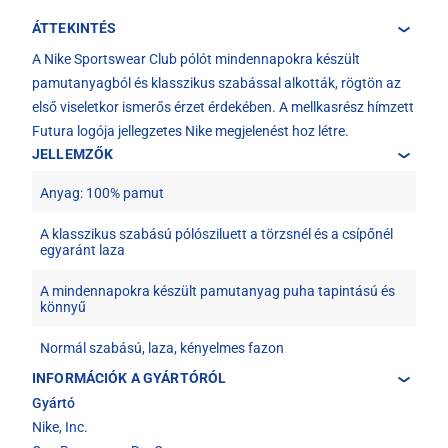
ÁTTEKINTÉS
A Nike Sportswear Club pólót mindennapokra készült
pamutanyagból és klasszikus szabással alkották, rögtön az
első viseletkor ismerős érzet érdekében. A mellkasrész hímzett
Futura logója jellegzetes Nike megjelenést hoz létre.
JELLEMZŐK
Anyag: 100% pamut
A klasszikus szabású pólósziluett a törzsnél és a csípőnél
egyaránt laza
A mindennapokra készült pamutanyag puha tapintású és
könnyű
Normál szabású, laza, kényelmes fazon
INFORMÁCIÓK A GYÁRTÓRÓL
Gyártó
Nike, Inc.