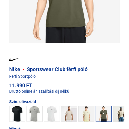
Nike
·
Sportswear Club férfi póló
Férfi Sportpóló
11.990 FT
Bruttó online ár
szállítási díj nélkül
Szín:
olivazöld
Méret: