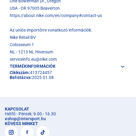
One Bowerman Dr., Oregon
USA - OR 97005 Beaverton
https://about.nike.com/en/company#contact-us
Az uniós importőrre vonatkozó információk:
Nike Retail BV
Colosseum 1
NL - 1213 NL Hiversum
serviceinfo.eu@nike.com
TERMÉKINFORMÁCIÓK
Cikkszám:
413724457
Belistázva:
2025.01.08
KAPCSOLAT
Hétfő - Péntek: 9.00 - 16.30
eshop
@
intersport.hu
KÖVESS MINKET