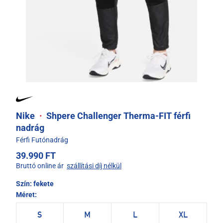
Nike
·
Shpere Challenger Therma-FIT férfi
nadrág
Férfi Futónadrág
39.990 FT
Bruttó online ár
szállítási díj nélkül
Szín:
fekete
Méret:
S
M
L
XL