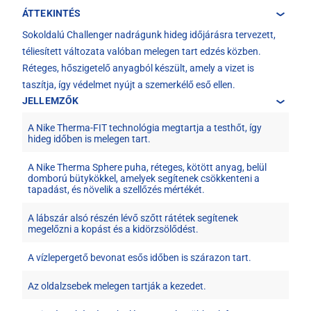
ÁTTEKINTÉS
Sokoldalú Challenger nadrágunk hideg időjárásra tervezett,
téliesített változata valóban melegen tart edzés közben.
Réteges, hőszigetelő anyagból készült, amely a vizet is
taszítja, így védelmet nyújt a szemerkélő eső ellen.
JELLEMZŐK
A Nike Therma-FIT technológia megtartja a testhőt, így
hideg időben is melegen tart.
A Nike Therma Sphere puha, réteges, kötött anyag, belül
domború bütykökkel, amelyek segítenek csökkenteni a
tapadást, és növelik a szellőzés mértékét.
A lábszár alsó részén lévő szőtt rátétek segítenek
megelőzni a kopást és a kidörzsölődést.
A vízlepergető bevonat esős időben is szárazon tart.
Az oldalzsebek melegen tartják a kezedet.