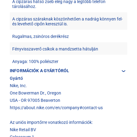
A cipzáras hátsó zseb elég nagy a legtöbb telefon
tárolásához.
A cipzáras száraknak köszönhetően a nadrág könnyen fel-
és levehető cipőn keresztül is.
Rugalmas, zsinóros derékrész
Fényvisszaverő csíkok a mandzsetta hátulján
Anyaga: 100% poliészter
INFORMÁCIÓK A GYÁRTÓRÓL
Gyártó
Nike, Inc.
One Bowerman Dr., Oregon
USA - OR 97005 Beaverton
https://about.nike.com/en/company#contact-us
Az uniós importőrre vonatkozó információk:
Nike Retail BV