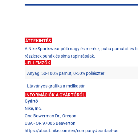
ÁTTEKINTÉS
A Nike Sportswear póló nagy és merész, puha pamutot és fel
részletek puhák és sima tapintásúak.
JELLEMZŐK
Anyag: 50-100% pamut, 0-50% poliészter
Látványos grafika a mellkasán
INFORMÁCIÓK A GYÁRTÓRÓL
Gyártó
Nike, Inc.
One Bowerman Dr., Oregon
USA - OR 97005 Beaverton
https://about.nike.com/en/company#contact-us