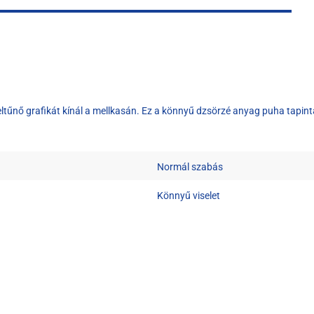
tűnő grafikát kínál a mellkasán. Ez a könnyű dzsörzé anyag puha tapintá
Normál szabás
Könnyű viselet