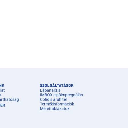
NK
SZOLGÁLTATÁSOK
lat
Lábanalízis
k
IMBOX cipőimpregnálás
arthatóság
Cofidis áruhitel
Termékinformációk
IER
Mérettáblázatok