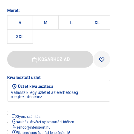
Méret:
S
M
L
XL
XXL
KOSÁRHOZ AD
Kiválasztott üzlet
Üzlet kiválasztása
Válassz ki egy üzletet az elérhetőség
megtekintéséhez
Gyors szállítás
Áruházi átvétel nyitvatartási időben
eshop
@
intersport.hu
Biztonságos fizetési lehetőségek!