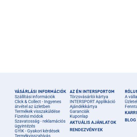
VÁSÁRLÁSI INFORMÁCIÓK
AZ ÉN INTERSPORTOM
RÓLU
Szállítási információk
Törzsvásárlói kártya
A válla
Click & Collect - Ingyenes
INTERSPORT Applikáció
Üzlete
átvétel az üzletben
Ajándékkártya
Fennt
Termékek visszaküldése
Garanciák
KARR
Fizetési módok
Kuponlap
BLOG
Szavatosság - reklamációs
AKTUÁLIS AJÁNLATOK
ügyintézés
RENDEZVÉNYEK
GYIK - Gyakori kérdések
Termékvisszahívás