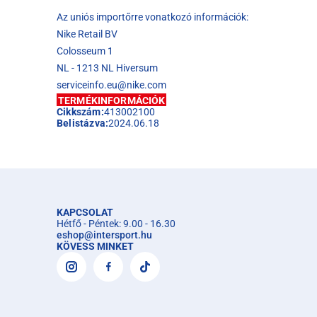
Az uniós importőrre vonatkozó információk:
Nike Retail BV
Colosseum 1
NL - 1213 NL Hiversum
serviceinfo.eu@nike.com
TERMÉKINFORMÁCIÓK
Cikkszám:
413002100
Belistázva:
2024.06.18
KAPCSOLAT
Hétfő - Péntek: 9.00 - 16.30
eshop
@
intersport.hu
KÖVESS MINKET