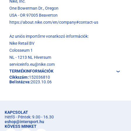
Nike, Inc.
One Bowerman Dr., Oregon
USA - OR 97005 Beaverton
https://about.nike.com/en/company#contact-us
Az uniós importőrre vonatkozó információk:
Nike Retail BV
Colosseum 1
NL - 1213 NL Hiversum
serviceinfo.eu@nike.com
TERMÉKINFORMÁCIÓK
Cikkszám:
152036810
Belistázva:
2023.10.06
KAPCSOLAT
Hétfő - Péntek: 9.00 - 16.30
eshop
@
intersport.hu
KÖVESS MINKET