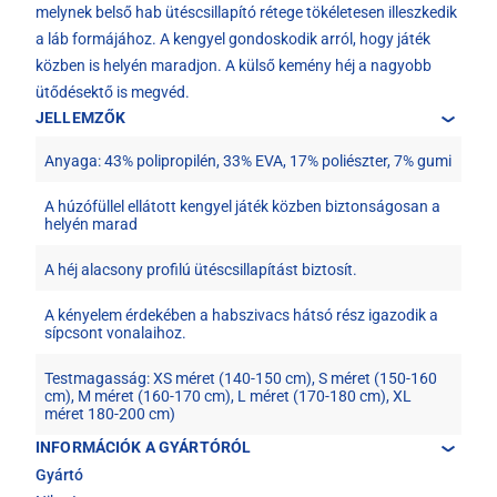
melynek belső hab ütéscsillapító rétege tökéletesen illeszkedik
a láb formájához. A kengyel gondoskodik arról, hogy játék
közben is helyén maradjon. A külső kemény héj a nagyobb
ütődésektő is megvéd.
JELLEMZŐK
Anyaga: 43% polipropilén, 33% EVA, 17% poliészter, 7% gumi
A húzófüllel ellátott kengyel játék közben biztonságosan a
helyén marad
A héj alacsony profilú ütéscsillapítást biztosít.
A kényelem érdekében a habszivacs hátsó rész igazodik a
sípcsont vonalaihoz.
Testmagasság: XS méret (140-150 cm), S méret (150-160
cm), M méret (160-170 cm), L méret (170-180 cm), XL
méret 180-200 cm)
INFORMÁCIÓK A GYÁRTÓRÓL
Gyártó