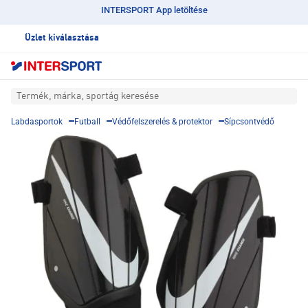
INTERSPORT App letöltése
Üzlet kiválasztása
Termék, márka, sportág keresése
Labdasportok
Futball
Védőfelszerelés & protektor
Sípcsontvédő