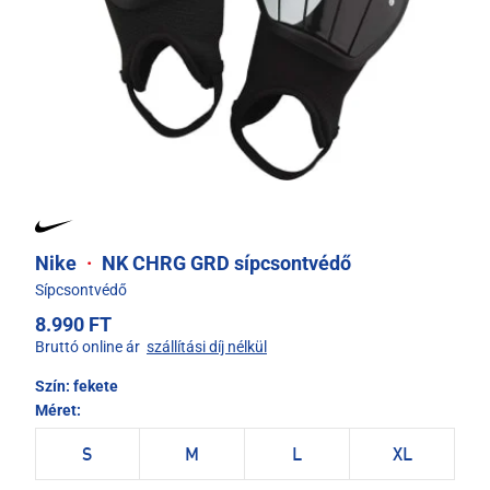
Nike
·
NK CHRG GRD sípcsontvédő
Sípcsontvédő
8.990 FT
Bruttó online ár
szállítási díj nélkül
Szín:
fekete
Méret:
S
M
L
XL