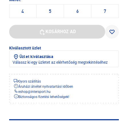
4
5
6
7
KOSÁRHOZ AD
Kiválasztott üzlet
Üzlet kiválasztása
Válassz ki egy üzletet az elérhetőség megtekintéséhez
Gyors szállítás
Áruházi átvétel nyitvatartási időben
eshop
@
intersport.hu
Biztonságos fizetési lehetőségek!