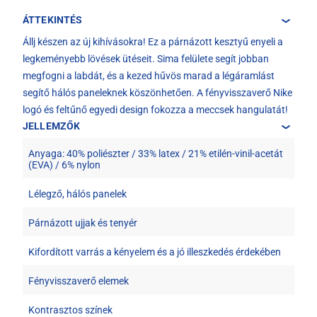
ÁTTEKINTÉS
Állj készen az új kihívásokra! Ez a párnázott kesztyű enyeli a
legkeményebb lövések ütéseit. Sima felülete segít jobban
megfogni a labdát, és a kezed hűvös marad a légáramlást
segítő hálós paneleknek köszönhetően. A fényvisszaverő Nike
logó és feltűnő egyedi design fokozza a meccsek hangulatát!
JELLEMZŐK
Anyaga: 40% poliészter / 33% latex / 21% etilén-vinil-acetát
(EVA) / 6% nylon
Lélegző, hálós panelek
Párnázott ujjak és tenyér
Kifordított varrás a kényelem és a jó illeszkedés érdekében
Fényvisszaverő elemek
Kontrasztos színek