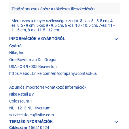
Tépőzáras csuklórész a tökéletes illeszkedésért
Méretezés a tenyér szélessége szerint: 3 - as: 8 - 8.5 cm, 4-
es: 8.5 - 9 cm, 5-ös: 9 - 9.5 cm, 6 -os: 10 - 10.5 cm, 7-es: 11 -
11.5 cm, 8-as: 11.5 - 12 cm.
INFORMÁCIÓK A GYÁRTÓRÓL
Gyártó
Nike, Inc.
One Bowerman Dr., Oregon
USA - OR 97005 Beaverton
https://about.nike.com/en/company#contact-us
Az uniós importőrre vonatkozó információk:
Nike Retail BV
Colosseum 1
NL - 1213 NL Hiversum
serviceinfo.eu@nike.com
TERMÉKINFORMÁCIÓK
Cikkszám:
156410524