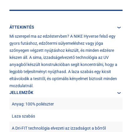
ÁTTEKINTÉS
Mi szerepel ma az edzéstervben? A NIKE Hyverse felső egy
gyors futáshoz, edzőtermi súlyemeléshez vagy jóga
szőnyegen végzett nyújtáshoz készült, és minden edzésre
készen áll. A sima, izzadságelvezető technológia az UV
anyagból készült konstrukcióban segít koncentrálni, hogy a
legjobb teljesítményt nyújthasd. A laza szabás egy kicsit
eltávolodik a testtől, és optimális kényelmet biztosít minden
mozdulatnál.
JELLEMZŐK
Anyag: 100% poliészter
Laza szabás
A Dri-FIT technológia elvezeti az izzadságot a bőrről