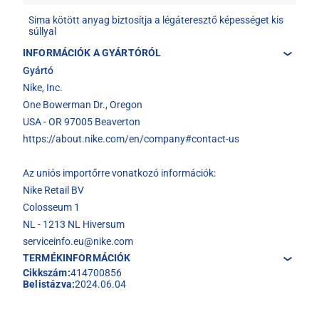
Sima kötött anyag biztosítja a légáteresztő képességet kis
súllyal
INFORMÁCIÓK A GYÁRTÓRÓL
Gyártó
Nike, Inc.
One Bowerman Dr., Oregon
USA - OR 97005 Beaverton
https://about.nike.com/en/company#contact-us
Az uniós importőrre vonatkozó információk:
Nike Retail BV
Colosseum 1
NL - 1213 NL Hiversum
serviceinfo.eu@nike.com
TERMÉKINFORMÁCIÓK
Cikkszám:
414700856
Belistázva:
2024.06.04