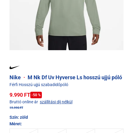
Nike
·
M Nk Df Uv Hyverse Ls hosszú ujjú póló
Férfi Hosszú ujjú szabadidőpóló
9.990 FT
-50 %
Bruttó online ár
szállítási díj nélkül
19.990 FT
Szín:
zöld
Méret: