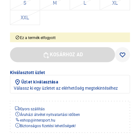
S
M
L
XL
XXL
Ez a termék elfogyott
KOSÁRHOZ AD
Kiválasztott üzlet
Üzlet kiválasztása
Válassz ki egy üzletet az elérhetőség megtekintéséhez
Gyors szállítás
Áruházi átvétel nyitvatartási időben
eshop
@
intersport.hu
Biztonságos fizetési lehetőségek!