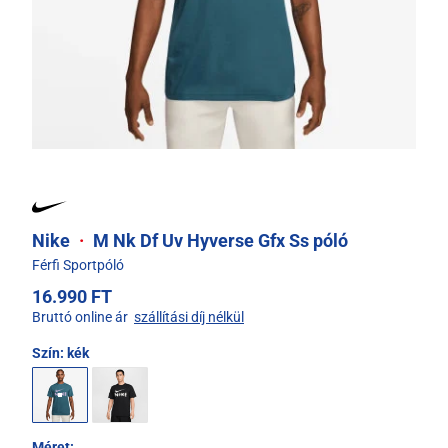
Nike
·
M Nk Df Uv Hyverse Gfx Ss póló
Férfi Sportpóló
16.990 FT
Bruttó online ár
szállítási díj nélkül
Szín:
kék
Méret: