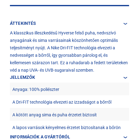
ÁTTEKINTÉS
A klasszikus illeszkedésű Hyverse felső puha, nedvszívó
anyagának és sima varrásainak köszönhetően optimális
teljesítményt nyújt. A Nike Dri-FIT technológia elvezeti a
nedvességet a bőrről, így gyorsabban párolog el, és
kellemesen szárazon tart. Ez a ruhadarab a fedett területeken
véd a nap UVA- és UVB-sugaraival szemben.
JELLEMZŐK
Anyaga: 100% poliészter
A Dri-FIT technológia elvezeti az izzadságot a bőrről
A kötött anyag sima és puha érzetet biztosít
A lapos varrások kényelmes érzetet biztosítanak a bőrön
INFORMÁCIÓK A GYÁRTÓRÓL