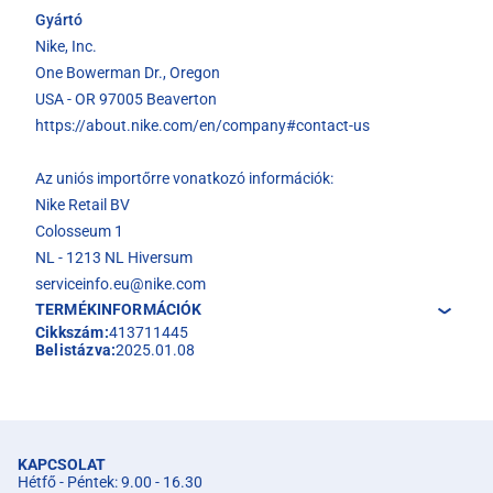
Gyártó
Nike, Inc.
One Bowerman Dr., Oregon
USA - OR 97005 Beaverton
https://about.nike.com/en/company#contact-us
Az uniós importőrre vonatkozó információk:
Nike Retail BV
Colosseum 1
NL - 1213 NL Hiversum
serviceinfo.eu@nike.com
TERMÉKINFORMÁCIÓK
Cikkszám:
413711445
Belistázva:
2025.01.08
KAPCSOLAT
Hétfő - Péntek: 9.00 - 16.30