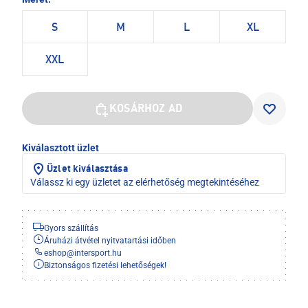
S
M
L
XL
XXL
KOSÁRHOZ AD
Kiválasztott üzlet
Üzlet kiválasztása
Válassz ki egy üzletet az elérhetőség megtekintéséhez
Gyors szállítás
Áruházi átvétel nyitvatartási időben
eshop
@
intersport.hu
Biztonságos fizetési lehetőségek!