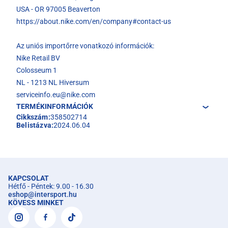
USA - OR 97005 Beaverton
https://about.nike.com/en/company#contact-us
Az uniós importőrre vonatkozó információk:
Nike Retail BV
Colosseum 1
NL - 1213 NL Hiversum
serviceinfo.eu@nike.com
TERMÉKINFORMÁCIÓK
Cikkszám:
358502714
Belistázva:
2024.06.04
KAPCSOLAT
Hétfő - Péntek: 9.00 - 16.30
eshop
@
intersport.hu
KÖVESS MINKET