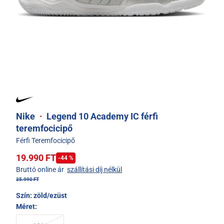
Nike
·
Legend 10 Academy IC férfi
teremfocicipő
Férfi Teremfocicipő
19.990 FT
-44 %
Bruttó online ár
szállítási díj nélkül
35.990 FT
Szín:
zöld/ezüst
Méret: