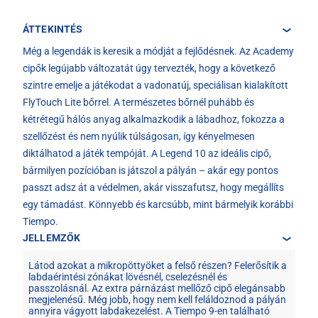
ÁTTEKINTÉS
Még a legendák is keresik a módját a fejlődésnek. Az Academy
cipők legújabb változatát úgy tervezték, hogy a következő
szintre emelje a játékodat a vadonatúj, speciálisan kialakított
FlyTouch Lite bőrrel. A természetes bőrnél puhább és
kétrétegű hálós anyag alkalmazkodik a lábadhoz, fokozza a
szellőzést és nem nyúlik túlságosan, így kényelmesen
diktálhatod a játék tempóját. A Legend 10 az ideális cipő,
bármilyen pozícióban is játszol a pályán – akár egy pontos
passzt adsz át a védelmen, akár visszafutsz, hogy megállíts
egy támadást. Könnyebb és karcsúbb, mint bármelyik korábbi
Tiempo.
JELLEMZŐK
Látod azokat a mikropöttyöket a felső részen? Felerősítik a
labdaérintési zónákat lövésnél, cselezésnél és
passzolásnál. Az extra párnázást mellőző cipő elegánsabb
megjelenésű. Még jobb, hogy nem kell feláldoznod a pályán
annyira vágyott labdakezelést. A Tiempo 9-en található