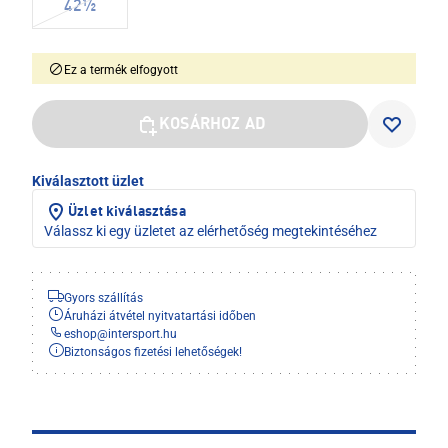
42½
Ez a termék elfogyott
KOSÁRHOZ AD
Kiválasztott üzlet
Üzlet kiválasztása
Válassz ki egy üzletet az elérhetőség megtekintéséhez
Gyors szállítás
Áruházi átvétel nyitvatartási időben
eshop
@
intersport.hu
Biztonságos fizetési lehetőségek!