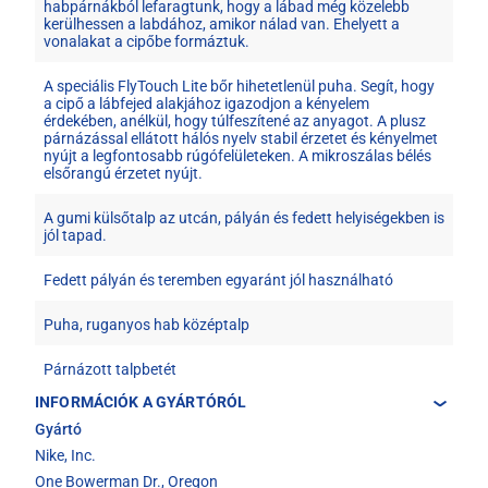
habpárnákból lefaragtunk, hogy a lábad még közelebb
kerülhessen a labdához, amikor nálad van. Ehelyett a
vonalakat a cipőbe formáztuk.
A speciális FlyTouch Lite bőr hihetetlenül puha. Segít, hogy
a cipő a lábfejed alakjához igazodjon a kényelem
érdekében, anélkül, hogy túlfeszítené az anyagot. A plusz
párnázással ellátott hálós nyelv stabil érzetet és kényelmet
nyújt a legfontosabb rúgófelületeken. A mikroszálas bélés
elsőrangú érzetet nyújt.
A gumi külsőtalp az utcán, pályán és fedett helyiségekben is
jól tapad.
Fedett pályán és teremben egyaránt jól használható
Puha, ruganyos hab középtalp
Párnázott talpbetét
INFORMÁCIÓK A GYÁRTÓRÓL
Gyártó
Nike, Inc.
One Bowerman Dr., Oregon