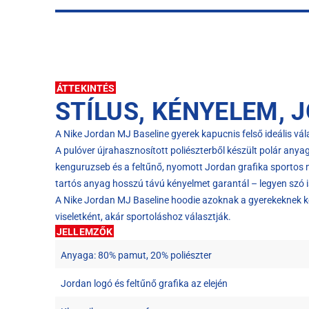
ÁTTEKINTÉS
STÍLUS, KÉNYELEM, 
A Nike Jordan MJ Baseline gyerek kapucnis felső ideális v
A pulóver újrahasznosított poliészterből készült polár anyag
kenguruzseb és a feltűnő, nyomott Jordan grafika sporto
tartós anyag hosszú távú kényelmet garantál – legyen szó i
A Nike Jordan MJ Baseline hoodie azoknak a gyerekeknek kész
viseletként, akár sportoláshoz választják.
JELLEMZŐK
Anyaga: 80% pamut, 20% poliészter
Jordan logó és feltűnő grafika az elején