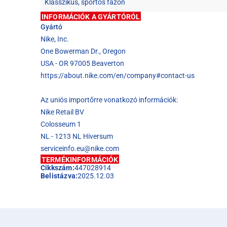
Klasszikus, sportos fazon
INFORMÁCIÓK A GYÁRTÓRÓL
Gyártó
Nike, Inc.
One Bowerman Dr., Oregon
USA - OR 97005 Beaverton
https://about.nike.com/en/company#contact-us
Az uniós importőrre vonatkozó információk:
Nike Retail BV
Colosseum 1
NL - 1213 NL Hiversum
serviceinfo.eu@nike.com
TERMÉKINFORMÁCIÓK
Cikkszám:
447028914
Belistázva:
2025.12.03