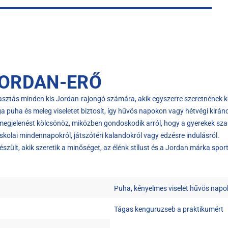
JORDAN-ERŐ
álasztás minden kis Jordan-rajongó számára, akik egyszerre szeretnének 
a puha és meleg viseletet biztosít, így hűvös napokon vagy hétvégi kiránd
s megjelenést kölcsönöz, miközben gondoskodik arról, hogy a gyerekek
skolai mindennapokról, játszótéri kalandokról vagy edzésre indulásról.
ült, akik szeretik a minőséget, az élénk stílust és a Jordan márka sport
Puha, kényelmes viselet hűvös napo
Tágas kenguruzseb a praktikumért