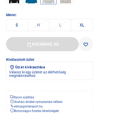
Méret:
S
M
L
XL
KOSÁRHOZ AD
Kiválasztott üzlet
Üzlet kiválasztása
Válassz ki egy üzletet az elérhetőség
megtekintéséhez
Gyors szállítás
Áruházi átvétel nyitvatartási időben
eshop
@
intersport.hu
Biztonságos fizetési lehetőségek!