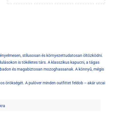
kényelmesen, stílusosan és környezettudatosan öltözködni.
ulásokon is tökéletes társ. A klasszikus kapucni, a tágas
 szabadon és magabiztosan mozoghassanak. A könnyű, mégis
os örökségét. A pulóver minden outfittet feldob – akár utcai
kra