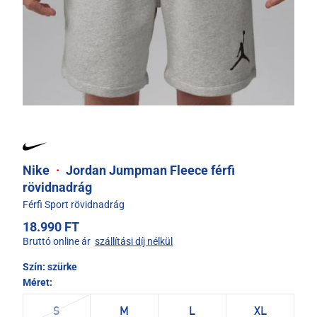
Nike
·
Jordan Jumpman Fleece férfi
rövidnadrág
Férfi Sport rövidnadrág
18.990 FT
Bruttó online ár
szállítási díj nélkül
Szín:
szürke
Méret:
S
M
L
XL