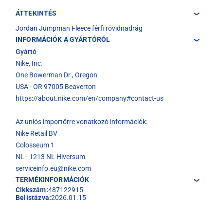
ÁTTEKINTÉS
Jordan Jumpman Fleece férfi rövidnadrág
INFORMÁCIÓK A GYÁRTÓRÓL
Gyártó
Nike, Inc.
One Bowerman Dr., Oregon
USA - OR 97005 Beaverton
https://about.nike.com/en/company#contact-us
Az uniós importőrre vonatkozó információk:
Nike Retail BV
Colosseum 1
NL - 1213 NL Hiversum
serviceinfo.eu@nike.com
TERMÉKINFORMÁCIÓK
Cikkszám:
487122915
Belistázva:
2026.01.15