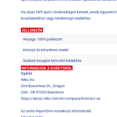
Ha olyan férfi sport rövidnadrágot keresel, amely egyszerre
kosárlabdához vagy mindennapi viselethez.
JELLEMZŐK
Anyaga: 100% poliészter
Könnyű és kényelmes viselet
Szabad mozgást biztosító kialakítás
INFORMÁCIÓK A GYÁRTÓRÓL
Gyártó
Nike, Inc.
One Bowerman Dr., Oregon
USA - OR 97005 Beaverton
https://about.nike.com/en/company#contact-us
Az uniós importőrre vonatkozó információk: