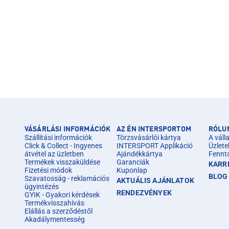
VÁSÁRLÁSI INFORMÁCIÓK
AZ ÉN INTERSPORTOM
RÓLU
Szállítási információk
Törzsvásárlói kártya
A válla
Click & Collect - Ingyenes
INTERSPORT Applikáció
Üzlete
átvétel az üzletben
Ajándékkártya
Fennt
Termékek visszaküldése
Garanciák
KARR
Fizetési módok
Kuponlap
BLOG
Szavatosság - reklamációs
AKTUÁLIS AJÁNLATOK
ügyintézés
RENDEZVÉNYEK
GYIK - Gyakori kérdések
Termékvisszahívás
Elállás a szerződéstől
Akadálymentesség