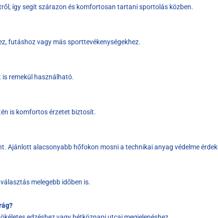
etről, így segít szárazon és komfortosan tartani sportolás közben.
hez, futáshoz vagy más sporttevékenységekhez.
t is remekül használható.
én is komfortos érzetet biztosít.
t. Ajánlott alacsonyabb hőfokon mosni a technikai anyag védelme érde
 választás melegebb időben is.
drág?
 tökéletes edzéshez vagy hétköznapi utcai megjelenéshez.