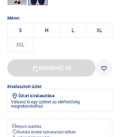
Méret:
S
M
L
XL
XXL
KOSÁRHOZ AD
Kiválasztott üzlet
Üzlet kiválasztása
Válassz ki egy üzletet az elérhetőség
megtekintéséhez
Gyors szállítás
Áruházi átvétel nyitvatartási időben