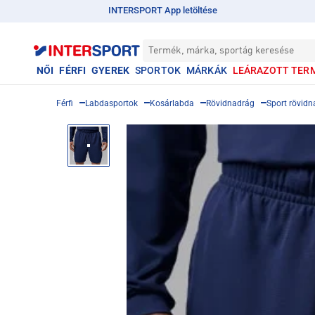
INTERSPORT App letöltése
Termék, márka, sportág keresése
NŐI
FÉRFI
GYEREK
SPORTOK
MÁRKÁK
LEÁRAZOTT TER
Férfi
Labdasportok
Kosárlabda
Rövidnadrág
Sport rövid