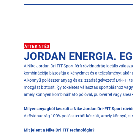
ÁTTEKINTÉS
JORDAN ENERGIA. E
A Nike Jordan Dri-FIT Sport férfi rövidnadrág ideális válas
kombinációja biztosítja a kényelmet és a teljesítményt aká
A könnyű poliészter anyag és az izzadságelvezető Dri-FIT t
mozgást biztosít, így tökéletes választás sportoláshoz vagy
amely könnyen kombinálható pólóval, pulóverrel vagy sneak
Milyen anyagból készült a Nike Jordan Dri-FIT Sport rövi
A rövidnadrág 100% poliészterből készült, amely könnyű, s
Mit jelent a Nike Dri-FIT technológia?