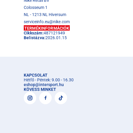
Nike Retail BV
Colosseum 1
NL - 1213 NL Hiversum
serviceinfo.eu@nike.com
TERMÉKINFORMÁCIÓK
Cikkszám:
487121949
Belistázva:
2026.01.15
KAPCSOLAT
Hétfő - Péntek: 9.00 - 16.30
eshop
@
intersport.hu
KÖVESS MINKET