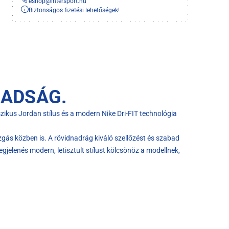
eshop
@
intersport.hu
Biztonságos fizetési lehetőségek!
BADSÁG.
zikus Jordan stílus és a modern Nike Dri-FIT technológia
gás közben is. A rövidnadrág kiváló szellőzést és szabad
gjelenés modern, letisztult stílust kölcsönöz a modellnek,