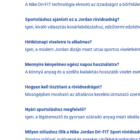
A Nike Dri-FIT technológia elvezeti az izzadságot a bőrfelül
Sportoláshoz ajánlott ez a Jordan rövidnadrág?
Igen, kiváló választás kosárlabdázáshoz, edzőtermi edzés
Hétköznapi viseletre is alkalmas?
Igen, a modern Jordan dizájn miatt utcai sportos viseletkén
Mennyire kényelmes egész napos használatra?
A könnyű anyag és a szellős kialakítás hosszabb viselet eset
Hogyan kell tisztítani a rövidnadrágot?
Mosógépben mosható az általános kezelési útmutató szerin
Nyári sportoláshoz megfelelő?
Igen, a légáteresztő és gyorsan száradó anyag miatt ideális
Milyen stílushoz illik a Nike Jordan Dri-FIT Sport rövidna
Sportos pólóval, pulóverrel és sneaker cipőkkel kombinálva