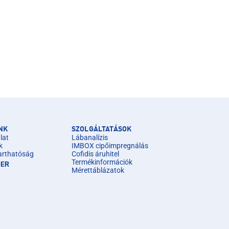
NK
SZOLGÁLTATÁSOK
lat
Lábanalízis
k
IMBOX cipőimpregnálás
arthatóság
Cofidis áruhitel
Termékinformációk
IER
Mérettáblázatok