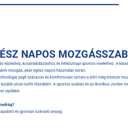
GÉSZ NAPOS MOZGÁSSZA
ztás edzéshez, kosárlabdázáshoz és hétköznapi sportos viselethez. A klass
r aktív mozgás, akár egész napos használat során.
echnológia segít szárazon és komfortosan tartani a bőrt még intenzív moz
 lazább utcai outfit részeként. A sportos szabás és az ikonikus Jordan me
er cipőkkel.
dnadrág?
trapabíró és gyorsan száradó anyag.