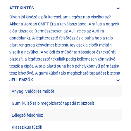
ÁTTEKINTÉS
Olyan jól kinéző cipőt keresel, amit egész nap viselhetsz?
Akkor a Jordan CMFT Era a te választásod. A stílus a nagyok
előtt tiszteleg (természetesen az AJ1-re és az AJ6-ra
gondolunk). A légáteresztő felsőrész és a puha hab a talp
alatt rengeteg kényelmet biztosít, így ezek a cipők méltán
viselik a nevüket. A valódi és műbőr tartósságot és textúrát
biztosít, a légáteresztő textíliák pedig kellemesen könnyűvé
teszik a cipőt. A talp alatti puha hab pehelykönnyű párnázást
tesz lehetővé. A gumi külső talp megbízható tapadást biztosít.
JELLEMZŐK
Anyag: Valódi és műbőr
Gumi külső talp megbízható tapadást biztosít
Lélegző felsőrész
Klasszikus fűzők