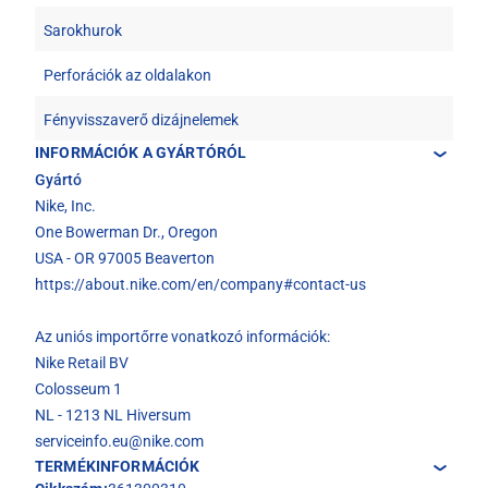
Sarokhurok
Perforációk az oldalakon
Fényvisszaverő dizájnelemek
INFORMÁCIÓK A GYÁRTÓRÓL
Gyártó
Nike, Inc.
One Bowerman Dr., Oregon
USA - OR 97005 Beaverton
https://about.nike.com/en/company#contact-us
Az uniós importőrre vonatkozó információk:
Nike Retail BV
Colosseum 1
NL - 1213 NL Hiversum
serviceinfo.eu@nike.com
TERMÉKINFORMÁCIÓK