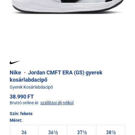
Nike
·
Jordan CMFT ERA (GS) gyerek
kosárlabdacipő
Gyerek Kosárlabdacipő
38.990 FT
Bruttó online ár
szállítási díj nélkül
Szín:
fekete
Méret:
36
36½
37½
38½