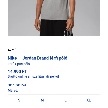
Nike
·
Jordan Brand férfi póló
Férfi Sportpóló
14.990 FT
Bruttó online ár
szállítási díj nélkül
Szín:
szürke
Méret:
S
M
L
XL