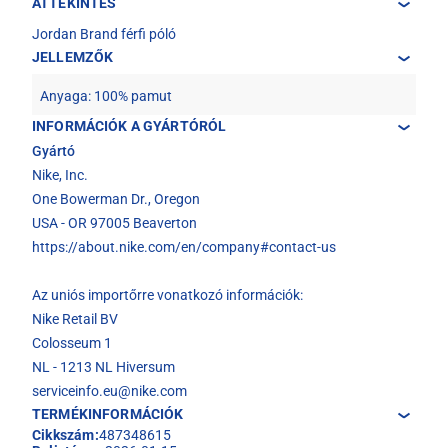
ÁTTEKINTÉS
Jordan Brand férfi póló
JELLEMZŐK
Anyaga: 100% pamut
INFORMÁCIÓK A GYÁRTÓRÓL
Gyártó
Nike, Inc.
One Bowerman Dr., Oregon
USA - OR 97005 Beaverton
https://about.nike.com/en/company#contact-us
Az uniós importőrre vonatkozó információk:
Nike Retail BV
Colosseum 1
NL - 1213 NL Hiversum
serviceinfo.eu@nike.com
TERMÉKINFORMÁCIÓK
Cikkszám:
487348615