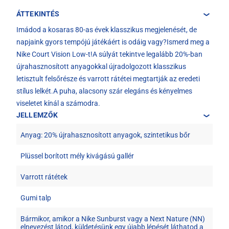
ÁTTEKINTÉS
Imádod a kosaras 80-as évek klasszikus megjelenését, de
napjaink gyors tempójú játékáért is odáig vagy?Ismerd meg a
Nike Court Vision Low-t!A súlyát tekintve legalább 20%-ban
újrahasznosított anyagokkal újradolgozott klasszikus
letisztult felsőrésze és varrott rátétei megtartják az eredeti
stílus lelkét.A puha, alacsony szár elegáns és kényelmes
viseletet kínál a számodra.
JELLEMZŐK
Anyag: 20% újrahasznosított anyagok, szintetikus bőr
Plüssel borított mély kivágású gallér
Varrott rátétek
Gumi talp
Bármikor, amikor a Nike Sunburst vagy a Next Nature (NN)
elnevezést látod, küldetésünk egy újabb lépését láthatod a