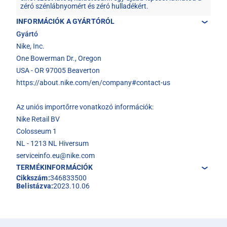
zéró szénlábnyomért és zéró hulladékért.
INFORMÁCIÓK A GYÁRTÓRÓL
Gyártó
Nike, Inc.
One Bowerman Dr., Oregon
USA - OR 97005 Beaverton
https://about.nike.com/en/company#contact-us
Az uniós importőrre vonatkozó információk:
Nike Retail BV
Colosseum 1
NL - 1213 NL Hiversum
serviceinfo.eu@nike.com
TERMÉKINFORMÁCIÓK
Cikkszám:
346833500
Belistázva:
2023.10.06