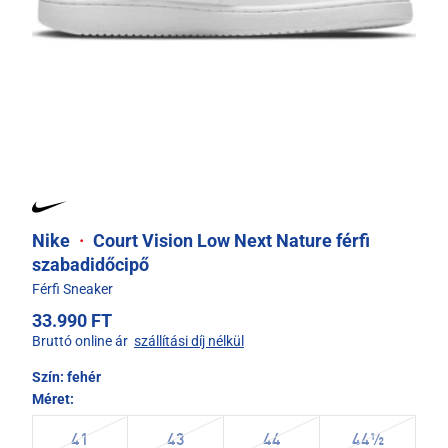
Nike
·
Court Vision Low Next Nature férfi
szabadidőcipő
Férfi Sneaker
33.990 FT
Bruttó online ár
szállítási díj nélkül
Szín:
fehér
Méret:
41
43
44
44½