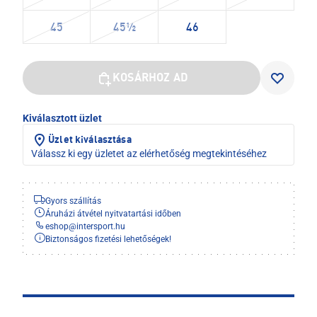
45
45½
46
KOSÁRHOZ AD
Kiválasztott üzlet
Üzlet kiválasztása
Válassz ki egy üzletet az elérhetőség megtekintéséhez
Gyors szállítás
Áruházi átvétel nyitvatartási időben
eshop
@
intersport.hu
Biztonságos fizetési lehetőségek!