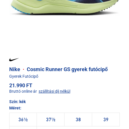
Nike
·
Cosmic Runner GS gyerek futócipő
Gyerek Futócipő
21.990 FT
Bruttó online ár
szállítási díj nélkül
Szín:
kék
Méret:
36½
37½
38
39