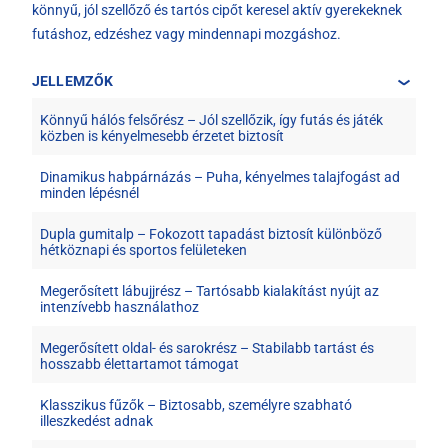
könnyű, jól szellőző és tartós cipőt keresel aktív gyerekeknek
futáshoz, edzéshez vagy mindennapi mozgáshoz.
JELLEMZŐK
Könnyű hálós felsőrész – Jól szellőzik, így futás és játék
közben is kényelmesebb érzetet biztosít
Dinamikus habpárnázás – Puha, kényelmes talajfogást ad
minden lépésnél
Dupla gumitalp – Fokozott tapadást biztosít különböző
hétköznapi és sportos felületeken
Megerősített lábujjrész – Tartósabb kialakítást nyújt az
intenzívebb használathoz
Megerősített oldal- és sarokrész – Stabilabb tartást és
hosszabb élettartamot támogat
Klasszikus fűzők – Biztosabb, személyre szabható
illeszkedést adnak