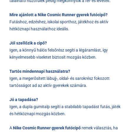
található húzófülek pedig megkönnyítik a fel- és levételt.
Mire ajánlott a Nike Cosmic Runner gyerek futócipő?
Futáshoz, edzéshez, iskolai sporthoz, játékhoz és aktív
hétköznapi használathoz ideális.
Jól szellőzik a cipő?
Igen, a könnyű hálós felsőrész segíti a légáramlást, így
kényelmesebb viseletet biztosít mozgás közben.
Tartós mindennapi használatra?
Igen, a megerősített lábujj-, oldal- és sarokrész fokozott
tartósságot ad az aktív gyerekek számára.
Jó a tapadása?
Igen, a dupla gumitalp segíti a stabilabb tapadást futás, játék
és hétköznapi mozgás közben.
A
Nike Cosmic Runner gyerek futócipő
remek választás, ha