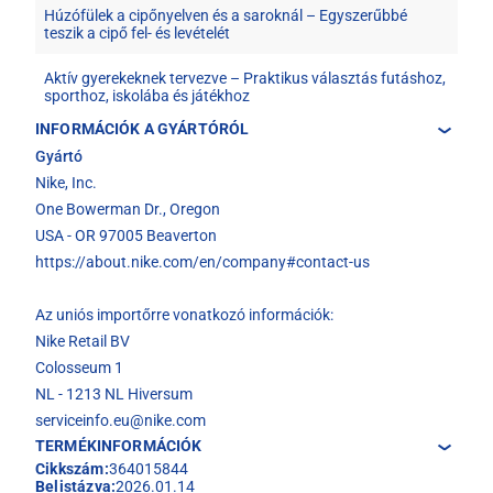
Húzófülek a cipőnyelven és a saroknál – Egyszerűbbé
teszik a cipő fel- és levételét
Aktív gyerekeknek tervezve – Praktikus választás futáshoz,
sporthoz, iskolába és játékhoz
INFORMÁCIÓK A GYÁRTÓRÓL
Gyártó
Nike, Inc.
One Bowerman Dr., Oregon
USA - OR 97005 Beaverton
https://about.nike.com/en/company#contact-us
Az uniós importőrre vonatkozó információk:
Nike Retail BV
Colosseum 1
NL - 1213 NL Hiversum
serviceinfo.eu@nike.com
TERMÉKINFORMÁCIÓK
Cikkszám:
364015844
Belistázva:
2026.01.14