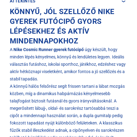
ÁTTEKINTÉS
KÖNNYŰ, JÓL SZELLŐZŐ NIKE
GYEREK FUTÓCIPŐ GYORS
LÉPÉSEKHEZ ÉS AKTÍV
MINDENNAPOKHOZ
A
Nike Cosmic Runner gyerek futócipő
úgy készült, hogy
minden lépés kényelmes, könnyű és lendületes legyen. Ideális
választás futáshoz, iskolai sporthoz, játékhoz, edzéshez vagy
aktív hétköznapi viseletként, amikor fontos a jó szellőzés és a
stabil tapadás.
A könnyű hálós felsőrész segít frissen tartani a lábat mozgás
közben, míg a dinamikus habpárnázás kényelmesebb
talajfogást biztosít futásnál és gyors irányváltásoknál. A
megerősített lábujj-, oldal- és sarokrész tartósabbá teszi a
cipőt a mindennapi használat során, a dupla gumitalp pedig
fokozott tapadást nyújt különböző felületeken. A klasszikus
fűzők stabil illeszkedést adnak, a cipőnyelven és sarokrészen